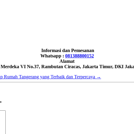
Informasi dan Pemesanan
Whatsapp :
081388800152
Alamat
h Merdeka VI No.37, Rambutan Ciracas, Jakarta Timur, DKI Jaka
tap Rumah Tangerang yang Terbaik dan Terpercaya
→
*