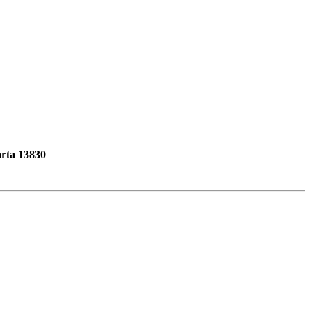
rta 13830