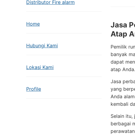
Distributor Fire alarm
Jasa P
Home
Atap 
Hubungi Kami
Pemilik r
banyak mas
dapat meng
Lokasi Kami
atap Anda
Jasa perba
Profile
yang berp
Anda alami
kembali da
Selain itu
berbagai m
perawatan 