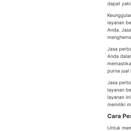
dapat yak
Keunggulan
layanan b
Anda. Jas
menghemat
Jasa perb
Anda dala
memastika
purna jual
Jasa perb
layanan be
layanan in
memiliki 
Cara Pe
Untuk mem