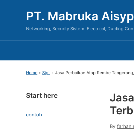
PT. Mabruka Aisyp
Networking, Security Sistem, Electrical, Ducting Con
Home
»
Sipil
»
Jasa Perbaikan Atap Rembe Tangerang, 
Jasa
Start here
Terb
contoh
By
farhan