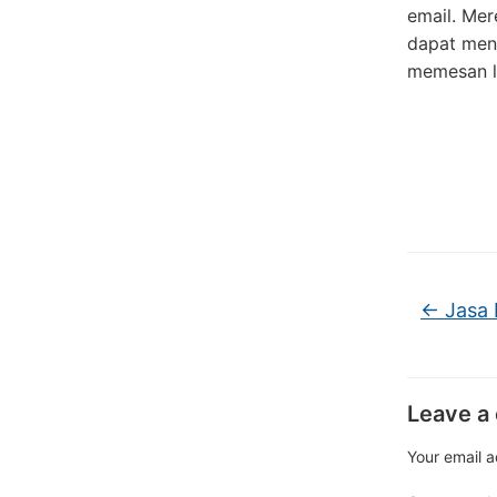
email. Mer
dapat meng
memesan l
←
Jasa 
Leave a
Your email a