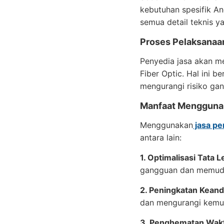
kebutuhan spesifik An
semua detail teknis y
Proses Pelaksanaan
Penyedia jasa akan m
Fiber Optic. Hal ini 
mengurangi risiko ga
Manfaat Menggunak
Menggunakan
jasa pe
antara lain:
1. Optimalisasi Tata L
gangguan dan memud
2. Peningkatan Keand
dan mengurangi kemu
3. Penghematan Wakt