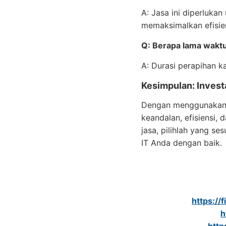
A: Jasa ini diperluka
memaksimalkan efisiens
Q: Berapa lama waktu
A: Durasi perapihan k
Kesimpulan: Invest
Dengan menggunaka
keandalan, efisiensi,
jasa, pilihlah yang s
IT Anda dengan baik.
https://
h