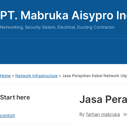
PT. Mabruka Aisypro I
Networking, Security Sistem, Electrical, Ducting Contractor
Home
»
Network Infrastructure
»
Jasa Perapihan Kabel Network Utp
Jasa Pera
Start here
By
farhan mabruka
i
contoh