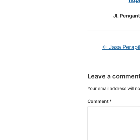
http
Jl. Pengan
←
Jasa Perapi
Leave a commen
Your email address will n
Comment
*