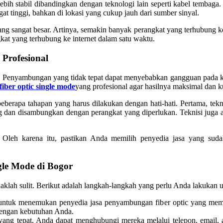
lebih stabil dibandingkan dengan teknologi lain seperti kabel tembag
t tinggi, bahkan di lokasi yang cukup jauh dari sumber sinyal.
g sangat besar. Artinya, semakin banyak perangkat yang terhubung ke ja
at yang terhubung ke internet dalam satu waktu.
Profesional
 Penyambungan yang tidak tepat dapat menyebabkan gangguan pada kone
iber optic single mode
yang profesional agar hasilnya maksimal dan kua
erapa tahapan yang harus dilakukan dengan hati-hati. Pertama, tekni
asang dan disambungkan dengan perangkat yang diperlukan. Teknisi ju
leh karena itu, pastikan Anda memilih penyedia jasa yang sudah
le Mode di Bogor
daklah sulit. Berikut adalah langkah-langkah yang perlu Anda lakukan 
untuk menemukan penyedia jasa penyambungan fiber optic yang memilik
dengan kebutuhan Anda.
yang tepat, Anda dapat menghubungi mereka melalui telepon, email,