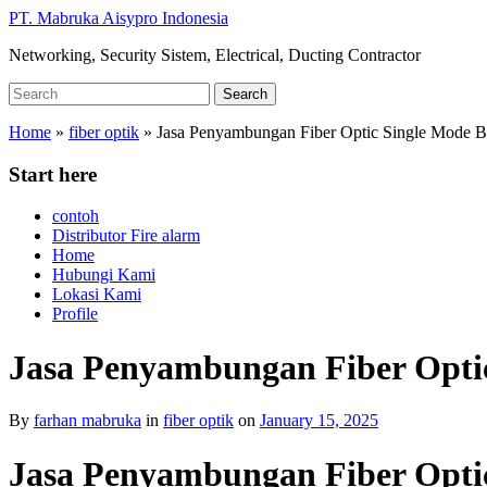
Skip
PT. Mabruka Aisypro Indonesia
to
Networking, Security Sistem, Electrical, Ducting Contractor
main
content
Search
Search
for:
Home
»
fiber optik
»
Jasa Penyambungan Fiber Optic Single Mode 
Start here
contoh
Distributor Fire alarm
Home
Hubungi Kami
Lokasi Kami
Profile
Jasa Penyambungan Fiber Opti
By
farhan mabruka
in
fiber optik
on
January 15, 2025
Jasa Penyambungan Fiber Opti