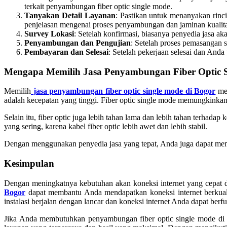
terkait penyambungan fiber optic single mode.
Tanyakan Detail Layanan
: Pastikan untuk menanyakan rinc
penjelasan mengenai proses penyambungan dan jaminan kualita
Survey Lokasi
: Setelah konfirmasi, biasanya penyedia jasa a
Penyambungan dan Pengujian
: Setelah proses pemasangan s
Pembayaran dan Selesai
: Setelah pekerjaan selesai dan And
Mengapa Memilih Jasa Penyambungan Fiber Optic S
Memilih
jasa penyambungan fiber optic single mode di Bogor
mem
adalah kecepatan yang tinggi. Fiber optic single mode memungkinkan
Selain itu, fiber optic juga lebih tahan lama dan lebih tahan terhada
yang sering, karena kabel fiber optic lebih awet dan lebih stabil.
Dengan menggunakan penyedia jasa yang tepat, Anda juga dapat mema
Kesimpulan
Dengan meningkatnya kebutuhan akan koneksi internet yang cepat da
Bogor
dapat membantu Anda mendapatkan koneksi internet berkuali
instalasi berjalan dengan lancar dan koneksi internet Anda dapat berf
Jika Anda membutuhkan penyambungan fiber optic single mode di 