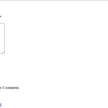
*
me I comment.
M