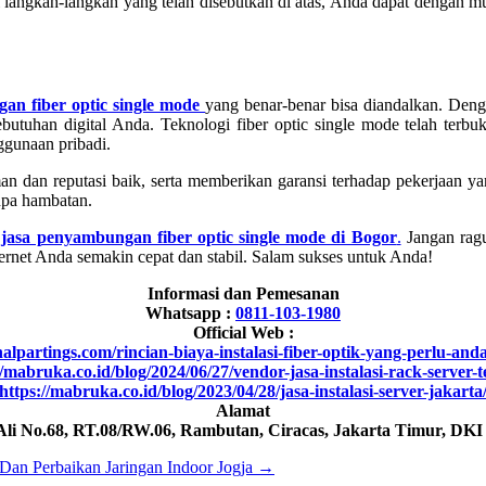
i langkah-langkah yang telah disebutkan di atas, Anda dapat dengan 
an fiber optic single mode
yang benar-benar bisa diandalkan. Deng
ebutuhan digital Anda. Teknologi fiber optic single mode telah terbuk
ggunaan pribadi.
man dan reputasi baik, serta memberikan garansi terhadap pekerjaan 
anpa hambatan.
i
jasa penyambungan fiber optic single mode di Bogor
.
Jangan ragu
ernet Anda semakin cepat dan stabil. Salam sukses untuk Anda!
Informasi dan Pemesanan
Whatsapp :
0811-103-1980
Official Web :
inalpartings.com/rincian-biaya-instalasi-fiber-optik-yang-perlu-and
//mabruka.co.id/blog/2024/06/27/vendor-jasa-instalasi-rack-server-t
https://mabruka.co.id/blog/2023/04/28/jasa-instalasi-server-jakarta
Alamat
 Ali No.68, RT.08/RW.06, Rambutan, Ciracas, Jakarta Timur, DKI
i Dan Perbaikan Jaringan Indoor Jogja
→