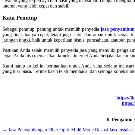
layanan yang terpercaya dan hasil yang maksimal. Dengan mengikut
internet yang lebih cepat dan stabil.
Kata Penutup
Sebagai penutup, penting untuk memilih penyedia
jasa penyambung
yang tidak hanya cepat, tetapi juga stabil dan aman untuk segala k
jaringan tinggi, baik untuk keperluan bisnis, perusahaan, ataupun pen
Pastikan Anda selalu memilih penyedia jasa yang memiliki pengala
tepat, Anda bisa memastikan koneksi internet Anda berjalan lancar t
Kami harap artikel ini bermanfaat untuk Anda yang sedang mencar
yang luar biasa. Terima kasih telah membaca, dan semoga koneksi int
https://f
https:
Jl. Pengantin
←
Jasa Penyambungan Fiber Optic Multi Mode Bekasi
Jasa Instalas