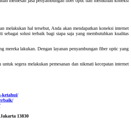
mudah memesan jasa penyambungan fiber optic dan menikmati koneksi
an melakukan hal tersebut, Anda akan mendapatkan koneksi internet
ti sebagai solusi terbaik bagi siapa saja yang membutuhkan kualitas
yang mereka lakukan. Dengan layanan penyambungan fiber optic yang
 untuk segera melakukan pemesanan dan nikmati kecepatan internet
a-ketahui/
erbaik/
/
 Jakarta 13830