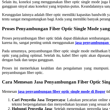
Selain itu, koneksi yang menggunakan fiber optic single mode juga 
gangguan sinyal atau koneksi yang terputus-putus. Keandalannya sanga
Keunggulan lainnya adalah fiber optic memiliki kapasitas bandwith yan
tentu sangat menguntungkan bagi Anda yang memiliki banyak perangk
Proses Penyambungan Fiber Optic Single Mode yang 
Proses penyambungan fiber optic tidak dapat dilakukan sembarangan.
karena itu, sangat penting untuk menggunakan
jasa penyambungan f
Pada umumnya, penyambungan fiber optic single mode melibatkan beb
optic yang paling optimal. Setelah itu, kabel fiber optic akan dip
dengan baik dan tanpa gangguan.
Proses ini memerlukan keahlian dan pengalaman yang mumpuni. O
penyambungan fiber optic.
Cara Memesan Jasa Penyambungan Fiber Optic Sing
Memesan
jasa penyambungan fiber optic single mode di Bogor
ti
Cari Penyedia Jasa Terpercaya
: Lakukan pencarian online 
teknisi berpengalaman dan menyediakan layanan yang sesuai 
Hubungi Penyedia Jasa
: Setelah menemukan penyedia jasa 