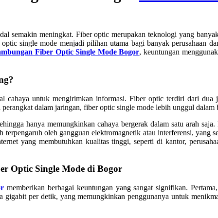
handal semakin meningkat. Fiber optic merupakan teknologi yang banyak
 optic single mode menjadi pilihan utama bagi banyak perusahaan d
ambungan Fiber Optic Single Mode Bogor
, keuntungan menggunaka
ing?
al cahaya untuk mengirimkan informasi. Fiber optic terdiri dari dua 
rangkat dalam jaringan, fiber optic single mode lebih unggul dalam be
, sehingga hanya memungkinkan cahaya bergerak dalam satu arah saja. 
 terpengaruh oleh gangguan elektromagnetik atau interferensi, yang seri
nternet yang membutuhkan kualitas tinggi, seperti di kantor, perus
 Optic Single Mode di Bogor
or
memberikan berbagai keuntungan yang sangat signifikan. Pertama,
 gigabit per detik, yang memungkinkan penggunanya untuk menikmati 