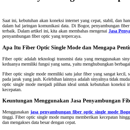
Saat ini, kebutuhan akan koneksi internet yang cepat, stabil, dan 
dalam hal jaringan komunikasi data. Di Bogor, penyambungan fiber
terbaik. Dalam artikel ini, kita akan membahas mengenai
Jasa Peny
penyambungan fiber optic yang terpercaya.
Apa Itu Fiber Optic Single Mode dan Mengapa Pent
Fiber optic adalah teknologi transmisi data yang menggunakan siny
keduanya memiliki fungsi yang sama, yaitu menghubungkan berbagai pe
Fiber optic single mode memiliki satu jalur fiber yang sangat kecil
pada jarak yang jauh. Kelebihan lainnya adalah sinyalnya tidak mudah
optic single mode menjadi pilihan ideal untuk kebutuhan koneksi i
kecepatan.
Keuntungan Menggunakan Jasa Penyambungan Fiber
Menggunakan
jasa penyambungan fiber optic single mode Bog
tinggi. Fiber optic single mode mampu memberikan kecepatan hingga
dan mengakses data besar dengan cepat.