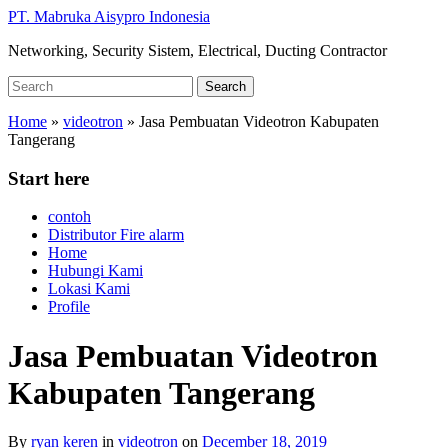
Skip
PT. Mabruka Aisypro Indonesia
to
Networking, Security Sistem, Electrical, Ducting Contractor
main
content
Search
Search
for:
Home
»
videotron
»
Jasa Pembuatan Videotron Kabupaten
Tangerang
Start here
contoh
Distributor Fire alarm
Home
Hubungi Kami
Lokasi Kami
Profile
Jasa Pembuatan Videotron
Kabupaten Tangerang
By
ryan keren
in
videotron
on
December 18, 2019