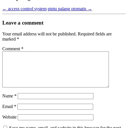
←
access control system
pintu palang otomatis
→
Leave a comment
Your email address will not be published.
Required fields are
marked
*
Comment
*
Name
*
Email
*
Website
Save my name, email, and website in this browser for the next