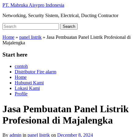
Skip
PT. Mabruka Aisypro Indonesia
to
Networking, Security Sistem, Electrical, Ducting Contractor
main
content
Search
Search
for:
Home
»
panel listrik
»
Jasa Pembuatan Panel Listrik Profesional di
Majalengka
Start here
contoh
Distributor Fire alarm
Home
Hubungi Kami
Lokasi Kami
Profile
Jasa Pembuatan Panel Listrik
Profesional di Majalengka
By
admin
in
panel listrik
on
December 8, 2024