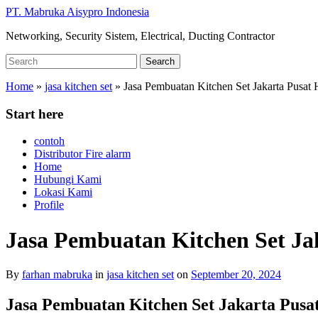
Skip
PT. Mabruka Aisypro Indonesia
to
Networking, Security Sistem, Electrical, Ducting Contractor
main
content
Search
Search
for:
Home
»
jasa kitchen set
»
Jasa Pembuatan Kitchen Set Jakarta Pusat
Start here
contoh
Distributor Fire alarm
Home
Hubungi Kami
Lokasi Kami
Profile
Jasa Pembuatan Kitchen Set Ja
By
farhan mabruka
in
jasa kitchen set
on
September 20, 2024
Jasa Pembuatan Kitchen Set Jakarta Pus