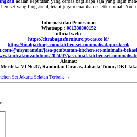
jangkau
adalah keputusan yang cerdas bagi siapa saja yang ingin menc
chen set yang fungsional, tetapi juga menambah estetika rumah Anda
Informasi dan Pemesanan
Whatsapp :
081388800152
official web:
https://citrabagusfurniture.pt-cas.co.id/
https://finalpartings.com/kitchen-set-minimalis-dapur-kecil/
m.com/@aisyaramdni/jasa-pembuatan-kitchen-set-minimalis-bekas
ww.kontraktor.solutions/2024/07/jasa-buat-kitchen-set-minimalis-
Alamat:
h Merdeka VI No.37, Rambutan Ciracas, Jakarta Timur, DKI Jaka
tchen Set Jakarta Selatan Terbaik
→
*