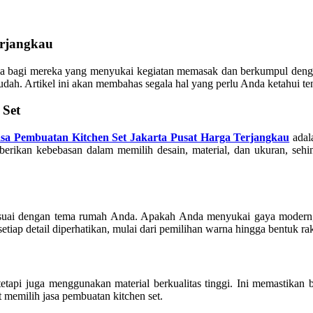
erjangkau
utama bagi mereka yang menyukai kegiatan memasak dan berkumpul de
udah. Artikel ini akan membahas segala hal yang perlu Anda ketahui te
 Set
asa Pembuatan Kitchen Set Jakarta Pusat Harga Terjangkau
adal
erikan kebebasan dalam memilih desain, material, dan ukuran, sehin
suai dengan tema rumah Anda. Apakah Anda menyukai gaya modern, 
iap detail diperhatikan, mulai dari pemilihan warna hingga bentuk rak
etapi juga menggunakan material berkualitas tinggi. Ini memastikan 
at memilih jasa pembuatan kitchen set.