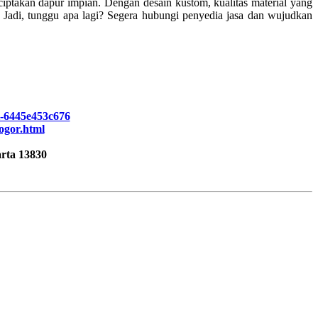
iptakan dapur impian. Dengan desain kustom, kualitas material yang
. Jadi, tunggu apa lagi? Segera hubungi penyedia jasa dan wujudkan
i-6445e453c676
bogor.html
rta 13830