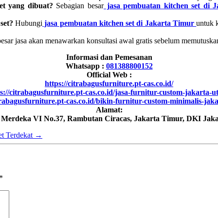
et yang dibuat?
Sebagian besar
jasa pembuatan kitchen set di 
set?
Hubungi
jasa pembuatan kitchen set di Jakarta Timur
untuk 
esar jasa akan menawarkan konsultasi awal gratis sebelum memutuska
Informasi dan Pemesanan
Whatsapp :
081388800152
Official Web :
https://citrabagusfurniture.pt-cas.co.id/
s://citrabagusfurniture.pt-cas.co.id/jasa-furnitur-custom-jakarta-u
trabagusfurniture.pt-cas.co.id/bikin-furnitur-custom-minimalis-jak
Alamat:
h Merdeka VI No.37, Rambutan Ciracas, Jakarta Timur, DKI Jaka
et Terdekat
→
*