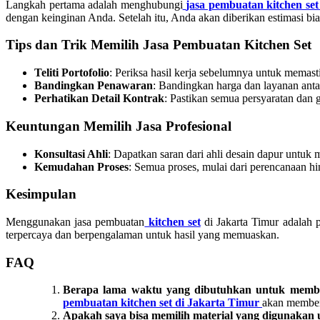
Langkah pertama adalah menghubungi
jasa pembuatan kitchen set
dengan keinginan Anda. Setelah itu, Anda akan diberikan estimasi bi
Tips dan Trik Memilih Jasa Pembuatan Kitchen Set
Teliti Portofolio
: Periksa hasil kerja sebelumnya untuk memast
Bandingkan Penawaran
: Bandingkan harga dan layanan ant
Perhatikan Detail Kontrak
: Pastikan semua persyaratan dan 
Keuntungan Memilih Jasa Profesional
Konsultasi Ahli
: Dapatkan saran dari ahli desain dapur untuk 
Kemudahan Proses
: Semua proses, mulai dari perencanaan hin
Kesimpulan
Menggunakan jasa pembuatan
kitchen set
di Jakarta Timur adalah
terpercaya dan berpengalaman untuk hasil yang memuaskan.
FAQ
Berapa lama waktu yang dibutuhkan untuk membu
pembuatan kitchen set di Jakarta Timur
akan memberi
Apakah saya bisa memilih material yang digunakan u