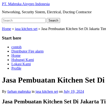
Skip
PT. Mabruka Aisypro Indonesia
to
Networking, Security Sistem, Electrical, Ducting Contractor
main
content
Search
Search
for:
Home
»
jasa kitchen set
»
Jasa Pembuatan Kitchen Set Di Jakarta Ti
Start here
contoh
Distributor Fire alarm
Home
Hubungi Kami
Lokasi Kami
Profile
Jasa Pembuatan Kitchen Set Di
By
farhan mabruka
in
jasa kitchen set
on
July 19, 2024
Jasa Pembuatan Kitchen Set Di Jakarta 