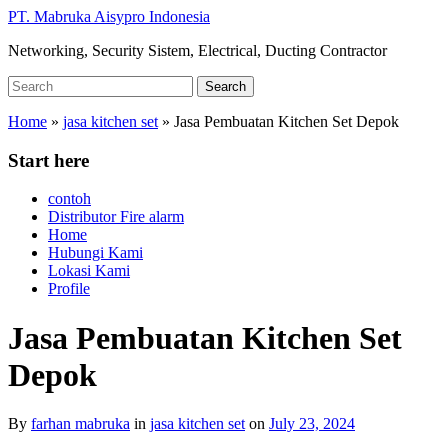
Skip
PT. Mabruka Aisypro Indonesia
to
Networking, Security Sistem, Electrical, Ducting Contractor
main
content
Search
Search
for:
Home
»
jasa kitchen set
»
Jasa Pembuatan Kitchen Set Depok
Start here
contoh
Distributor Fire alarm
Home
Hubungi Kami
Lokasi Kami
Profile
Jasa Pembuatan Kitchen Set
Depok
By
farhan mabruka
in
jasa kitchen set
on
July 23, 2024