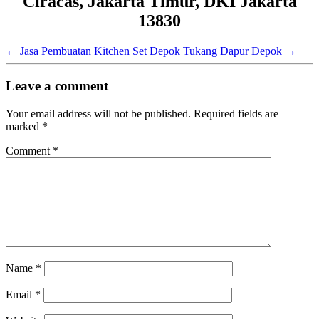
Ciracas, Jakarta Timur, DKI Jakarta
13830
←
Jasa Pembuatan Kitchen Set Depok
Tukang Dapur Depok
→
Leave a comment
Your email address will not be published.
Required fields are
marked
*
Comment
*
Name
*
Email
*