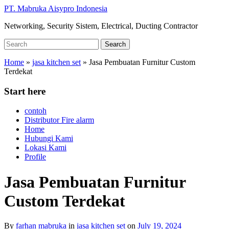
Skip
PT. Mabruka Aisypro Indonesia
to
Networking, Security Sistem, Electrical, Ducting Contractor
main
content
Search
Search
for:
Home
»
jasa kitchen set
»
Jasa Pembuatan Furnitur Custom
Terdekat
Start here
contoh
Distributor Fire alarm
Home
Hubungi Kami
Lokasi Kami
Profile
Jasa Pembuatan Furnitur
Custom Terdekat
By
farhan mabruka
in
jasa kitchen set
on
July 19, 2024