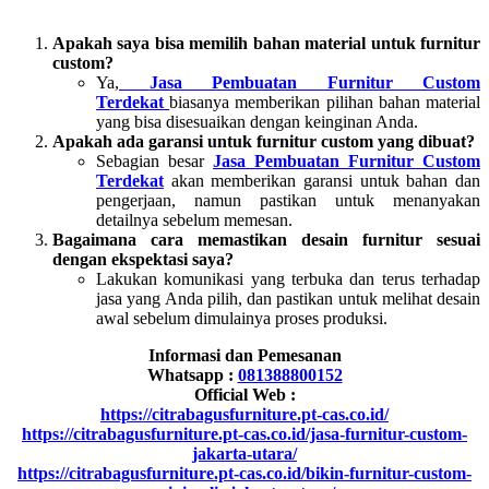
Apakah saya bisa memilih bahan material untuk furnitur
custom?
Ya,
Jasa Pembuatan Furnitur Custom
Terdekat
biasanya memberikan pilihan bahan material
yang bisa disesuaikan dengan keinginan Anda.
Apakah ada garansi untuk furnitur custom yang dibuat?
Sebagian besar
Jasa Pembuatan Furnitur Custom
Terdekat
akan memberikan garansi untuk bahan dan
pengerjaan, namun pastikan untuk menanyakan
detailnya sebelum memesan.
Bagaimana cara memastikan desain furnitur sesuai
dengan ekspektasi saya?
Lakukan komunikasi yang terbuka dan terus terhadap
jasa yang Anda pilih, dan pastikan untuk melihat desain
awal sebelum dimulainya proses produksi.
Informasi dan Pemesanan
Whatsapp :
081388800152
Official Web :
https://citrabagusfurniture.pt-cas.co.id/
https://citrabagusfurniture.pt-cas.co.id/jasa-furnitur-custom-
jakarta-utara/
https://citrabagusfurniture.pt-cas.co.id/bikin-furnitur-custom-