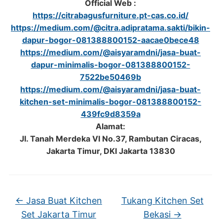
Official Web :
https://citrabagusfurniture.pt-cas.co.id/
https://medium.com/@citra.adipratama.sakti/bikin-
dapur-bogor-081388800152-aacae0bece48
https://medium.com/@aisyaramdni/jasa-buat-
dapur-minimalis-bogor-081388800152-
7522be50469b
https://medium.com/@aisyaramdni/jasa-buat-
kitchen-set-minimalis-bogor-081388800152-
439fc9d8359a
Alamat:
Jl. Tanah Merdeka VI No.37, Rambutan Ciracas,
Jakarta Timur, DKI Jakarta 13830
←
Jasa Buat Kitchen
Tukang Kitchen Set
Set Jakarta Timur
Bekasi
→