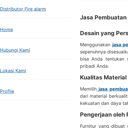
Distributor Fire alarm
Jasa Pembuatan 
Home
Desain yang Pers
Menggunakan
jasa p
Hubungi Kami
sepenuhnya disesuaika
bisa Anda tentukan s
pribadi Anda.
Lokasi Kami
Kualitas Material
Memilih
jasa pembuat
Profile
dari material berkual
kekuatan dan daya tah
Pengerjaan oleh 
Furnitur yang dibuat 