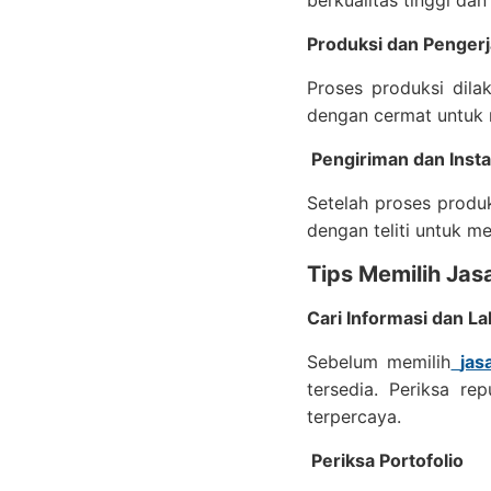
berkualitas tinggi dan
Produksi dan Penger
Proses produksi dila
dengan cermat untuk m
Pengiriman dan Insta
Setelah proses produks
dengan teliti untuk m
Tips Memilih Jas
Cari Informasi dan La
Sebelum memilih
jas
tersedia. Periksa r
terpercaya.
Periksa Portofolio