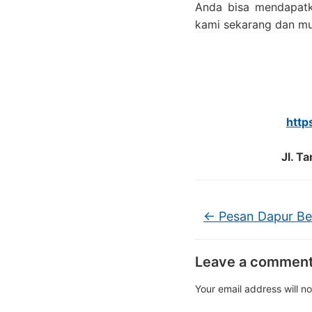
Anda bisa mendapatk
kami sekarang dan mul
http
Jl. T
←
Pesan Dapur Be
Leave a commen
Your email address will n