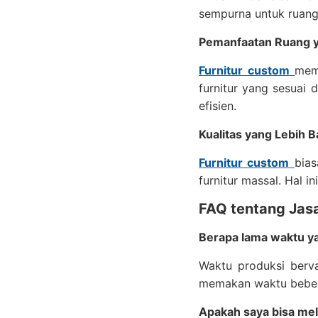
sempurna untuk ruang
Pemanfaatan Ruang y
Furnitur custom
mem
furnitur yang sesuai
efisien.
Kualitas yang Lebih B
Furnitur custom
bias
furnitur massal. Hal i
FAQ tentang Jasa
Berapa lama waktu ya
Waktu produksi berva
memakan waktu bebe
Apakah saya bisa mel