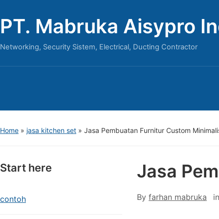
PT. Mabruka Aisypro I
Networking, Security Sistem, Electrical, Ducting Contractor
Home
»
jasa kitchen set
»
Jasa Pembuatan Furnitur Custom Minimali
Jasa Pem
Start here
By
farhan mabruka
i
contoh