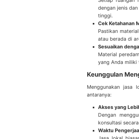
Setiap ruangan m
dengan jenis dan
tinggi.
Cek Ketahanan M
Pastikan materia
atau berada di a
Sesuaikan deng
Material peredam
yang Anda miliki
Keunggulan Meng
Menggunakan jasa l
antaranya:
Akses yang Leb
Dengan menggun
konsultasi secara
Waktu Pengerjaa
Jasa lokal bias