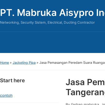
PT. Mabruka Aisypro I
Networking, Security Sistem, Electrical, Ducting Contractor
Home
»
Jacketing Pipa
»
Jasa Pemasangan Peredam Suara Ruanga
Jasa Pem
Start here
Tangeran
contoh
By
farhan mabruka
i