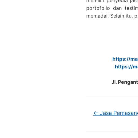
memilih penyedia jas
portofolio dan test
memadai. Selain itu,
https://ma
https://
Jl. Pengan
←
Jasa Pemasan