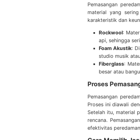
Pemasangan peredam 
material yang serin
karakteristik dan keun
Rockwool
: Mate
api, sehingga se
Foam Akustik
: D
studio musik ata
Fiberglass
: Mate
besar atau bangu
Proses Pemasang
Pemasangan peredam s
Proses ini diawali d
Setelah itu, material
rencana. Pemasangan 
efektivitas peredaman