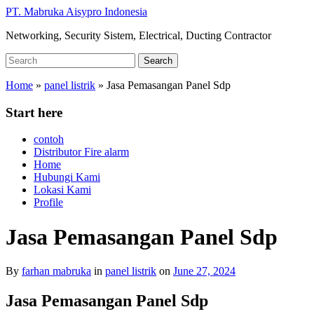
Skip
PT. Mabruka Aisypro Indonesia
to
Networking, Security Sistem, Electrical, Ducting Contractor
main
content
Search
Search
for:
Home
»
panel listrik
»
Jasa Pemasangan Panel Sdp
Start here
contoh
Distributor Fire alarm
Home
Hubungi Kami
Lokasi Kami
Profile
Jasa Pemasangan Panel Sdp
By
farhan mabruka
in
panel listrik
on
June 27, 2024
Jasa Pemasangan Panel Sdp