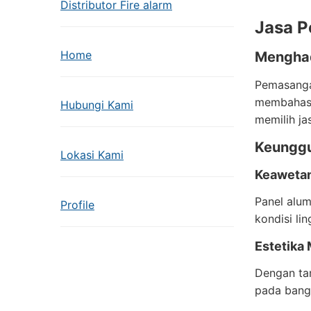
Distributor Fire alarm
Jasa P
Home
Menghad
Pemasangan
membahas 
Hubungi Kami
memilih ja
Keunggu
Lokasi Kami
Keawetan
Panel alum
Profile
kondisi li
Estetika
Dengan ta
pada bang