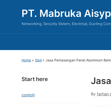
PT. Mabruka Aisyp
Networking, Security Sistem, Electrical, Ducting Con
Home
»
Sipil
»
Jasa Pemasangan Panel Aluminium Berku
Jasa
Start here
By
farhan
contoh