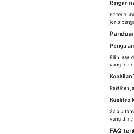
Ringan n
Panel alum
jenis bang
Panduan
Pengalam
Pilih jasa
yang mem
Keahlian
Pastikan j
Kualitas 
Selalu tan
yang diing
FAQ ten