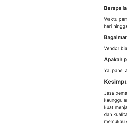
Berapa l
Waktu pem
hari hingg
Bagaiman
Vendor bi
Apakah pa
Ya, panel 
Kesimpu
Jasa pema
keunggulan
kuat menja
dan kualit
memukau d