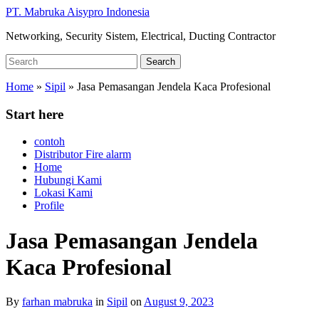
Skip
PT. Mabruka Aisypro Indonesia
to
Networking, Security Sistem, Electrical, Ducting Contractor
main
content
Search
Search
for:
Home
»
Sipil
»
Jasa Pemasangan Jendela Kaca Profesional
Start here
contoh
Distributor Fire alarm
Home
Hubungi Kami
Lokasi Kami
Profile
Jasa Pemasangan Jendela
Kaca Profesional
By
farhan mabruka
in
Sipil
on
August 9, 2023