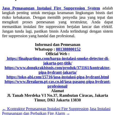
Jasa Pemasangan Instalasi Fire Suppression System
adalah
langkah penting untuk menjaga keamanan lingkungan bisnis dari
risiko kebakaran. Dengan memilih penyedia jasa yang tepat dan
mengikuti proses pemesanan yang terstruktur, Anda dapat
memastikan instalasi fire suppression berjalan lancar dan efektif.
Jangan tunda lagi, pastikan bisnis Anda terlindungi dengan sistem
fire suppression yang handal dan profesional.
Informasi dan Pemesanan
Whatsapp :
081388800152
Official Web :
https://finalpartings.com/harga-instalasi-smoke-detector-di-
jakarta-per-titik/
https://www.dongkrakbisnis.com/produk/371161/kontraktor-
pipa-hydrant-jakarta/
https://toko-abi.com/15716/jasa-instalasi-pipa-hydrant.html
https://www.firealarm.pt-cas.co.id/jasa-pasang-pipa-hydrant-
profesional/
Alamat
Jl. Tanah Merdeka VI No.37, Rambutan Ciracas, Jakarta
Timur, DKI Jakarta 13830
←
Kontraktor Pemasangan Instalasi Fire Suppression
Jasa Instalasi
Pemasangan dan Perbaikan Fire Alarm
→