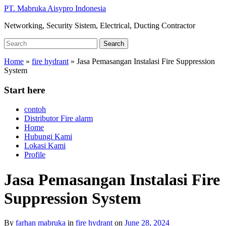
Skip
PT. Mabruka Aisypro Indonesia
to
Networking, Security Sistem, Electrical, Ducting Contractor
main
content
Search
Search
for:
Home
»
fire hydrant
»
Jasa Pemasangan Instalasi Fire Suppression
System
Start here
contoh
Distributor Fire alarm
Home
Hubungi Kami
Lokasi Kami
Profile
Jasa Pemasangan Instalasi Fire
Suppression System
By
farhan mabruka
in
fire hydrant
on
June 28, 2024