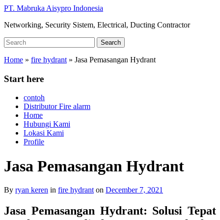
Skip
PT. Mabruka Aisypro Indonesia
to
Networking, Security Sistem, Electrical, Ducting Contractor
main
content
Search
Search
for:
Home
»
fire hydrant
»
Jasa Pemasangan Hydrant
Start here
contoh
Distributor Fire alarm
Home
Hubungi Kami
Lokasi Kami
Profile
Jasa Pemasangan Hydrant
By
ryan keren
in
fire hydrant
on
December 7, 2021
Jasa Pemasangan Hydrant: Solusi Tepat