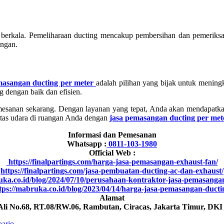
 berkala. Pemeliharaan ducting mencakup pembersihan dan pemeriks
angan.
masangan ducting per meter
adalah pilihan yang bijak untuk meningk
 dengan baik dan efisien.
sanan sekarang. Dengan layanan yang tepat, Anda akan mendapatkan s
itas udara di ruangan Anda dengan
jasa pemasangan ducting per met
Informasi dan Pemesanan
Whatsapp :
0811-103-1980
Official Web :
https://finalpartings.com/harga-jasa-pemasangan-exhaust-fan/
https://finalpartings.com/jasa-pembuatan-ducting-ac-dan-exhaust/
uka.co.id/blog/2024/07/10/perusahaan-kontraktor-jasa-pemasanga
tps://mabruka.co.id/blog/2023/04/14/harga-jasa-pemasangan-ducti
Alamat
 Ali No.68, RT.08/RW.06, Rambutan, Ciracas, Jakarta Timur, DKI
doarjo
→