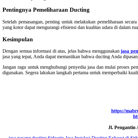
Pentingnya Pemeliharaan Ducting
Setelah pemasangan, penting untuk melakukan pemeliharaan secara
yang kotor dapat mengurangi efisiensi dan kualitas udara di dalam ru
Kesimpulan
Dengan semua informasi di atas, jelas bahwa menggunakan
jasa pe
jasa yang tepat, Anda dapat memastikan bahwa ducting Anda dipasang
Jangan ragu untuk menghubungi penyedia jasa dan mulai proses peme
digunakan. Segera lakukan langkah pertama untuk memperbaiki kual
https://mabr
ht
Jl. Pengantin
←
jasa pasang ducting Sidoarjo
Jasa Instalasi Ducting Exhaust di Si