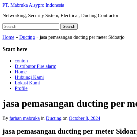
Skip
PT. Mabruka Aisypro Indonesia
to
Networking, Security Sistem, Electrical, Ducting Contractor
main
content
Search
Search
for:
Home
»
Ducting
»
jasa pemasangan ducting per meter Sidoarjo
Start here
contoh
Distributor Fire alarm
Home
Hubungi Kami
Lokasi Kami
Profile
jasa pemasangan ducting per me
By
farhan mabruka
in
Ducting
on
October 8, 2024
jasa pemasangan ducting per meter Sidoa