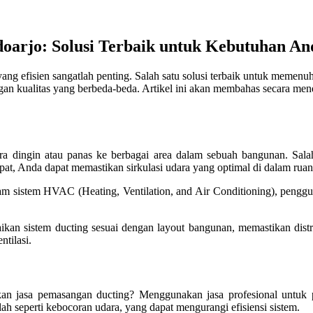
doarjo: Solusi Terbaik untuk Kebutuhan An
yang efisien sangatlah penting. Salah satu solusi terbaik untuk memenu
gan kualitas yang berbeda-beda. Artikel ini akan membahas secara men
ara dingin atau panas ke berbagai area dalam sebuah bangunan. Sa
at, Anda dapat memastikan sirkulasi udara yang optimal di dalam rua
lam sistem HVAC (Heating, Ventilation, and Air Conditioning), penggu
ikan sistem ducting sesuai dengan layout bangunan, memastikan distri
ntilasi.
n jasa pemasangan ducting? Menggunakan jasa profesional untuk 
 seperti kebocoran udara, yang dapat mengurangi efisiensi sistem.