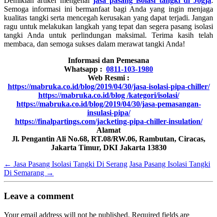
Demikian artikel mengenai
jasa pasang isolasi tangki di Jogja
.
Semoga informasi ini bermanfaat bagi Anda yang ingin menjaga
kualitas tangki serta mencegah kerusakan yang dapat terjadi. Jangan
ragu untuk melakukan langkah yang tepat dan segera pasang isolasi
tangki Anda untuk perlindungan maksimal. Terima kasih telah
membaca, dan semoga sukses dalam merawat tangki Anda!
Informasi dan Pemesana
Whatsapp :
0811-103-1980
Web Resmi :
https://mabruka.co.id/blog/2019/04/30/jasa-isolasi-pipa-chiller/
https://mabruka.co.id/blog /kategori/isolasi/
https://mabruka.co.id/blog/2019/04/30/jasa-pemasangan-
insulasi-pipa/
https://finalpartings.com/jacketing-pipa-chiller-insulation/
Alamat
Jl. Pengantin Ali No.68, RT.08/RW.06, Rambutan, Ciracas,
Jakarta Timur, DKI Jakarta 13830
←
Jasa Pasang Isolasi Tangki Di Serang
Jasa Pasang Isolasi Tangki
Di Semarang
→
Leave a comment
Your email address will not be published.
Required fields are