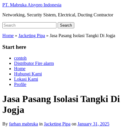
Skip
PT. Mabruka Aisypro Indonesia
to
Networking, Security Sistem, Electrical, Ducting Contractor
main
content
Search
Search
for:
Home
»
Jacketing Pipa
»
Jasa Pasang Isolasi Tangki Di Jogja
Start here
contoh
Distributor Fire alarm
Home
Hubungi Kami
Lokasi Kami
Profile
Jasa Pasang Isolasi Tangki Di
Jogja
By
farhan mabruka
in
Jacketing Pipa
on
January 31, 2025