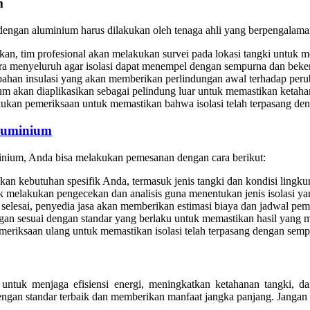
m
engan aluminium harus dilakukan oleh tenaga ahli yang berpengalaman
, tim profesional akan melakukan survei pada lokasi tangki untuk men
ra menyeluruh agar isolasi dapat menempel dengan sempurna dan bekerj
ahan insulasi yang akan memberikan perlindungan awal terhadap peru
um akan diaplikasikan sebagai pelindung luar untuk memastikan ketahana
kukan pemeriksaan untuk memastikan bahwa isolasi telah terpasang den
Aluminium
inium, Anda bisa melakukan pemesanan dengan cara berikut:
an kebutuhan spesifik Anda, termasuk jenis tangki dan kondisi lingk
k melakukan pengecekan dan analisis guna menentukan jenis isolasi yan
s selesai, penyedia jasa akan memberikan estimasi biaya dan jadwal p
an sesuai dengan standar yang berlaku untuk memastikan hasil yang 
meriksaan ulang untuk memastikan isolasi telah terpasang dengan semp
if untuk menjaga efisiensi energi, meningkatkan ketahanan tangk
ngan standar terbaik dan memberikan manfaat jangka panjang. Jangan