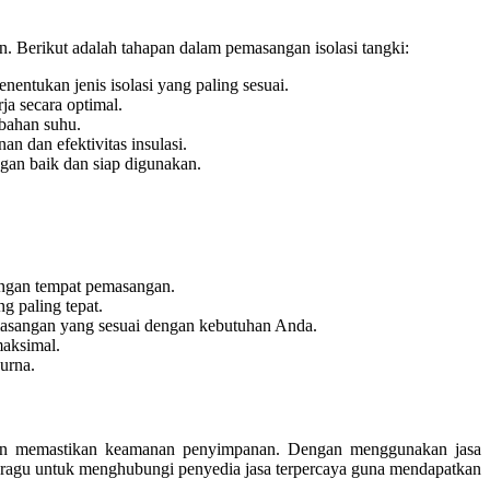
. Berikut adalah tahapan dalam pemasangan isolasi tangki:
entukan jenis isolasi yang paling sesuai.
a secara optimal.
bahan suhu.
n dan efektivitas insulasi.
gan baik dan siap digunakan.
ungan tempat pemasangan.
g paling tepat.
emasangan yang sesuai dengan kebutuhan Anda.
maksimal.
urna.
i, dan memastikan keamanan penyimpanan. Dengan menggunakan jasa
 ragu untuk menghubungi penyedia jasa terpercaya guna mendapatkan