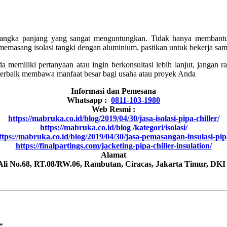
 jangka panjang yang sangat menguntungkan. Tidak hanya membantu
k memasang isolasi tangki dengan aluminium, pastikan untuk bekerja s
memiliki pertanyaan atau ingin berkonsultasi lebih lanjut, jangan r
terbaik membawa manfaat besar bagi usaha atau proyek Anda
Informasi dan Pemesana
Whatsapp :
0811-103-1980
Web Resmi :
https://mabruka.co.id/blog/2019/04/30/jasa-isolasi-pipa-chiller/
https://mabruka.co.id/blog /kategori/isolasi/
ttps://mabruka.co.id/blog/2019/04/30/jasa-pemasangan-insulasi-pip
https://finalpartings.com/jacketing-pipa-chiller-insulation/
Alamat
 Ali No.68, RT.08/RW.06, Rambutan, Ciracas, Jakarta Timur, DKI
*