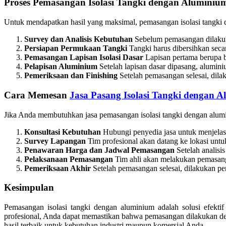
Proses Pemasangan Isolasi Tangki dengan Aluminiu
Untuk mendapatkan hasil yang maksimal, pemasangan isolasi tangki d
Survey dan Analisis Kebutuhan
Sebelum pemasangan dilakukan
Persiapan Permukaan Tangki
Tangki harus dibersihkan seca
Pemasangan Lapisan Isolasi Dasar
Lapisan pertama berupa b
Pelapisan Aluminium
Setelah lapisan dasar dipasang, alumini
Pemeriksaan dan Finishing
Setelah pemasangan selesai, dila
Cara Memesan
Jasa Pasang Isolasi Tangki dengan 
Jika Anda membutuhkan jasa pemasangan isolasi tangki dengan alum
Konsultasi Kebutuhan
Hubungi penyedia jasa untuk menjelask
Survey Lapangan
Tim profesional akan datang ke lokasi untu
Penawaran Harga dan Jadwal Pemasangan
Setelah analisi
Pelaksanaan Pemasangan
Tim ahli akan melakukan pemasang
Pemeriksaan Akhir
Setelah pemasangan selesai, dilakukan pe
Kesimpulan
Pemasangan isolasi tangki dengan aluminium adalah solusi efekt
profesional, Anda dapat memastikan bahwa pemasangan dilakukan de
hasil terbaik untuk kebutuhan industri maupun komersial Anda.