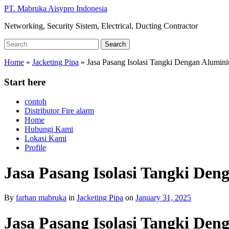
Skip
PT. Mabruka Aisypro Indonesia
to
Networking, Security Sistem, Electrical, Ducting Contractor
main
content
Search
Search
for:
Home
»
Jacketing Pipa
»
Jasa Pasang Isolasi Tangki Dengan Alumin
Start here
contoh
Distributor Fire alarm
Home
Hubungi Kami
Lokasi Kami
Profile
Jasa Pasang Isolasi Tangki De
By
farhan mabruka
in
Jacketing Pipa
on
January 31, 2025
Jasa Pasang Isolasi Tangki De