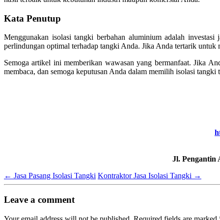
Kata Penutup
Menggunakan isolasi tangki berbahan aluminium adalah investasi
perlindungan optimal terhadap tangki Anda. Jika Anda tertarik untu
Semoga artikel ini memberikan wawasan yang bermanfaat. Jika Anda 
membaca, dan semoga keputusan Anda dalam memilih isolasi tangki 
h
Jl. Pengantin
←
Jasa Pasang Isolasi Tangki
Kontraktor Jasa Isolasi Tangki
→
Leave a comment
Your email address will not be published.
Required fields are marked