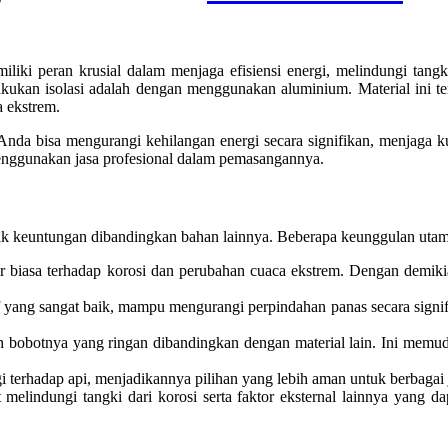
miliki peran krusial dalam menjaga efisiensi energi, melindungi tan
elakukan isolasi adalah dengan menggunakan aluminium. Material ini
 ekstrem.
nda bisa mengurangi kehilangan energi secara signifikan, menjaga ku
enggunakan jasa profesional dalam pemasangannya.
yak keuntungan dibandingkan bahan lainnya. Beberapa keunggulan utam
 biasa terhadap korosi dan perubahan cuaca ekstrem. Dengan demiki
f yang sangat baik, mampu mengurangi perpindahan panas secara signif
h bobotnya yang ringan dibandingkan dengan material lain. Ini mem
 terhadap api, menjadikannya pilihan yang lebih aman untuk berbagai
 melindungi tangki dari korosi serta faktor eksternal lainnya yang 