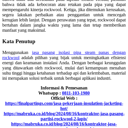
bahwa tidak ada kebocoran atau retakan pada pipa yang dapat
mempengaruhi kinerja rockwool. Ketiga, jika ditemukan kerusakan,
segera lakukan perbaikan atau penggantian untuk mencegah
kerugian lebih lanjut. Dengan perawatan yang tepat, rockwool dapat
bertahan dalam jangka waktu yang lama dan tetap memberikan
manfaat yang maksimal.
Kata Penutup
Menggunakan
jasa pasang isolasi pipa steam panas dengan
rockwool
adalah pilihan yang bijak untuk meningkatkan efisiensi
energi dan keamanan instalasi Anda. Dengan berbagai keunggulan
yang ditawarkan oleh rockwool, mulai dari kemampuan menahan
suhu tinggi hingga ketahanan terhadap api dan kelembaban, material
ini merupakan solusi terbaik untuk berbagai aplikasi industri.
Informasi & Pemesanan
Whatsapp :
0811-103-1980
Official Web :
https://finalpartings.com/jasa-pekerjaan-insulation-jacketing-
hot/
https://mabruka.co.id/blog/2024/08/16/kontraktor-jasa-pasang-
partisi-rockwool-2-lapis/
https://mabruka.co.id/blog/2024/08/16/kontraktor-jasa-