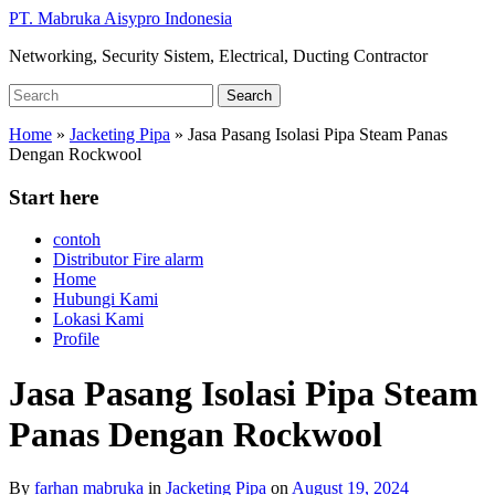
Skip
PT. Mabruka Aisypro Indonesia
to
Networking, Security Sistem, Electrical, Ducting Contractor
main
content
Search
Search
for:
Home
»
Jacketing Pipa
»
Jasa Pasang Isolasi Pipa Steam Panas
Dengan Rockwool
Start here
contoh
Distributor Fire alarm
Home
Hubungi Kami
Lokasi Kami
Profile
Jasa Pasang Isolasi Pipa Steam
Panas Dengan Rockwool
By
farhan mabruka
in
Jacketing Pipa
on
August 19, 2024