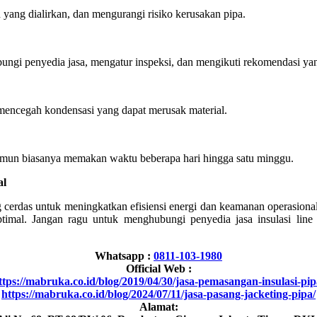
 yang dialirkan, dan mengurangi risiko kerusakan pipa.
ngi penyedia jasa, mengatur inspeksi, dan mengikuti rekomendasi yan
mencegah kondensasi yang dapat merusak material.
amun biasanya memakan waktu beberapa hari hingga satu minggu.
al
g cerdas untuk meningkatkan efisiensi energi dan keamanan operasion
timal. Jangan ragu untuk menghubungi penyedia jasa insulasi line 
Whatsapp :
0811-103-1980
Official Web :
ttps://mabruka.co.id/blog/2019/04/30/jasa-pemasangan-insulasi-pip
https://mabruka.co.id/blog/2024/07/11/jasa-pasang-jacketing-pipa/
Alamat: