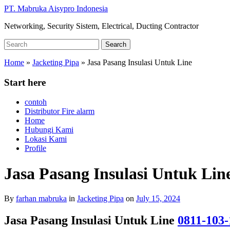
Skip
PT. Mabruka Aisypro Indonesia
to
Networking, Security Sistem, Electrical, Ducting Contractor
main
content
Search
Search
for:
Home
»
Jacketing Pipa
»
Jasa Pasang Insulasi Untuk Line
Start here
contoh
Distributor Fire alarm
Home
Hubungi Kami
Lokasi Kami
Profile
Jasa Pasang Insulasi Untuk Lin
By
farhan mabruka
in
Jacketing Pipa
on
July 15, 2024
Jasa Pasang Insulasi Untuk Line
0811-103-