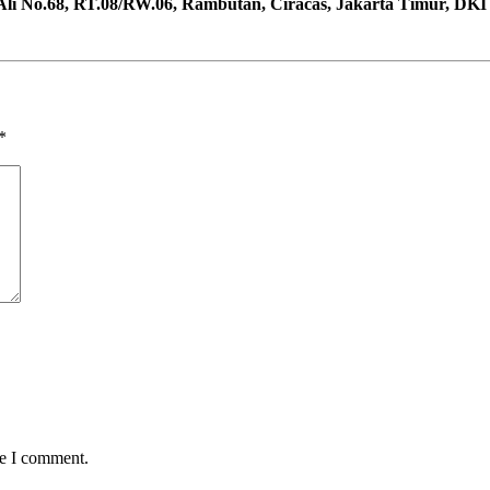
 Ali No.68, RT.08/RW.06, Rambutan, Ciracas, Jakarta Timur, DKI
*
me I comment.