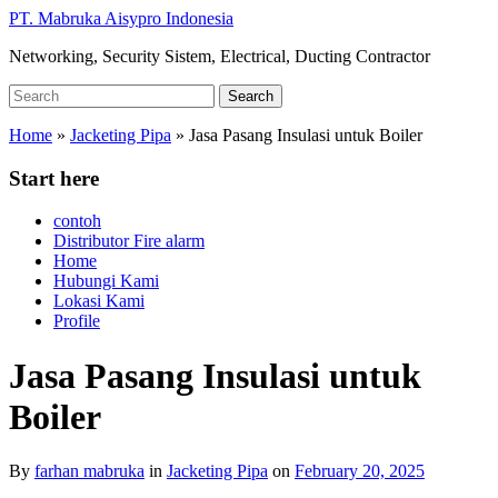
Skip
PT. Mabruka Aisypro Indonesia
to
Networking, Security Sistem, Electrical, Ducting Contractor
main
content
Search
Search
for:
Home
»
Jacketing Pipa
»
Jasa Pasang Insulasi untuk Boiler
Start here
contoh
Distributor Fire alarm
Home
Hubungi Kami
Lokasi Kami
Profile
Jasa Pasang Insulasi untuk
Boiler
By
farhan mabruka
in
Jacketing Pipa
on
February 20, 2025