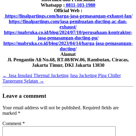
Whatsapp :
0811-103-1980
Official Web :
https://finalpartings.com/harga-jasa-pemasangan-exhaust-fan/
https://finalpartings.com/jasa-pembuatan-ducting-ac-dan-
exhaust/
https://mabruka.co.id/blog/2024/07/10/perusahaan-kontraktor-
jasa-pemasangan-ducting-pu/
https://mabruka.co.id/blog/2023/04/14/harga-jasa-pemasangan-
ducting/
Alamat
Jl. Pengantin Ali No.68, RT.08/RW.06, Rambutan, Ciracas,
Jakarta Timur, DKI Jakarta 13830
←
Jasa Insulasi Thermal Jacketing
Jasa Jacketing Pipa Chiller
Tangerang Selatan
→
Leave a comment
Your email address will not be published.
Required fields are
marked
*
Comment
*