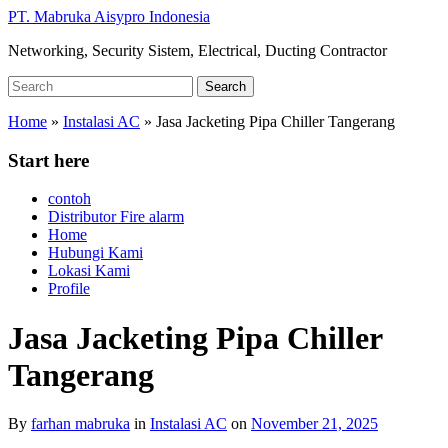
Skip
PT. Mabruka Aisypro Indonesia
to
Networking, Security Sistem, Electrical, Ducting Contractor
main
content
Search
Search
for:
Home
»
Instalasi AC
»
Jasa Jacketing Pipa Chiller Tangerang
Start here
contoh
Distributor Fire alarm
Home
Hubungi Kami
Lokasi Kami
Profile
Jasa Jacketing Pipa Chiller
Tangerang
By
farhan mabruka
in
Instalasi AC
on
November 21, 2025