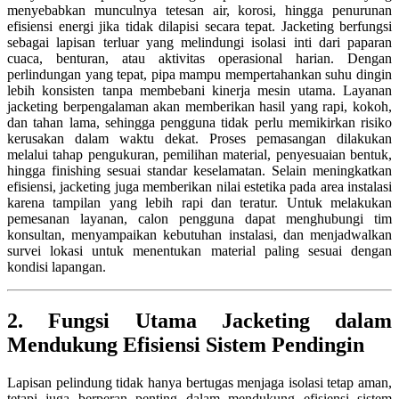
menyebabkan munculnya tetesan air, korosi, hingga penurunan
efisiensi energi jika tidak dilapisi secara tepat. Jacketing berfungsi
sebagai lapisan terluar yang melindungi isolasi inti dari paparan
cuaca, benturan, atau aktivitas operasional harian. Dengan
perlindungan yang tepat, pipa mampu mempertahankan suhu dingin
lebih konsisten tanpa membebani kinerja mesin utama. Layanan
jacketing berpengalaman akan memberikan hasil yang rapi, kokoh,
dan tahan lama, sehingga pengguna tidak perlu memikirkan risiko
kerusakan dalam waktu dekat. Proses pemasangan dilakukan
melalui tahap pengukuran, pemilihan material, penyesuaian bentuk,
hingga finishing sesuai standar keselamatan. Selain meningkatkan
efisiensi, jacketing juga memberikan nilai estetika pada area instalasi
karena tampilan yang lebih rapi dan teratur. Untuk melakukan
pemesanan layanan, calon pengguna dapat menghubungi tim
konsultan, menyampaikan kebutuhan instalasi, dan menjadwalkan
survei lokasi untuk menentukan material paling sesuai dengan
kondisi lapangan.
2. Fungsi Utama Jacketing dalam
Mendukung Efisiensi Sistem Pendingin
Lapisan pelindung tidak hanya bertugas menjaga isolasi tetap aman,
tetapi juga berperan penting dalam mendukung efisiensi sistem