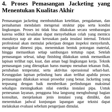
4. Proses Pemasangan Jacketing yang
Menentukan Kualitas Akhir
Pemasangan jacketing membutuhkan ketelitian, pengalaman, dan
pemahaman mendalam mengenai struktur pipa serta kondisi
lingkungan. Proses ini tidak bisa dilakukan secara sembarangan
karena sedikit kesalahan dapat menyebabkan celah yang memicu
masuknya uap air atau kerusakan pada insulasi internal. Teknisi
profesional akan memulai pekerjaan dengan inspeksi menyeluruh,
mengukur dimensi pipa, menentukan bentuk potongan material,
hingga memastikan setiap sambungan tertutup rapat. Setelah
pemasangan selesai, tahap finishing dilakukan untuk memastikan
lapisan terlihat rapi, kuat, dan aman bagi lingkungan kerja. Teknik
pemasangan yang diterapkan harus mampu menahan tekanan fisik,
perubahan temperatur, serta aktivitas operasional sehari-hari.
Keunggulan lapisan pelindung baru akan terlihat apabila proses
pemasangan dilakukan sesuai prosedur yang benar. Jacketing yang
terpasang dengan baik memberikan perlindungan maksimal
sekaligus meningkatkan nilai estetika instalasi pipa. Untuk
pemesanan layanan, pengguna bisa langsung menghubungi bagian
konsultan, menjelaskan jenis instalasi yang dimiliki, dan
menentukan jadwal kunjungan lapangan agar teknisi dapat
melakukan evaluasi sebelum pengerjaan dimulai.