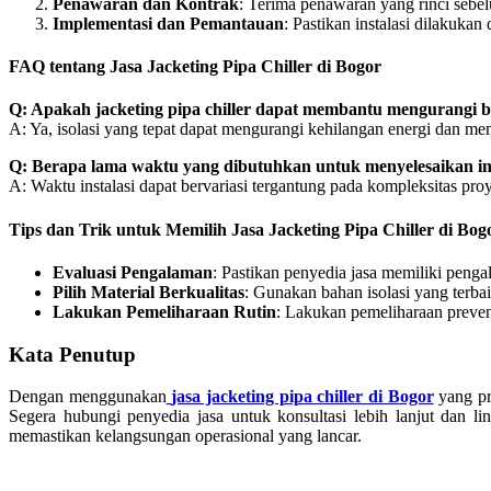
Penawaran dan Kontrak
: Terima penawaran yang rinci sebe
Implementasi dan Pemantauan
: Pastikan instalasi dilakuka
FAQ tentang
Jasa Jacketing Pipa Chiller di Bogor
Q: Apakah jacketing pipa chiller dapat membantu mengurangi b
A: Ya, isolasi yang tepat dapat mengurangi kehilangan energi dan m
Q: Berapa lama waktu yang dibutuhkan untuk menyelesaikan insta
A: Waktu instalasi dapat bervariasi tergantung pada kompleksitas pr
Tips dan Trik untuk Memilih
Jasa Jacketing Pipa Chiller di Bog
Evaluasi Pengalaman
: Pastikan penyedia jasa memiliki penga
Pilih Material Berkualitas
: Gunakan bahan isolasi yang terbai
Lakukan Pemeliharaan Rutin
: Lakukan pemeliharaan prevent
Kata Penutup
Dengan menggunakan
jasa jacketing pipa chiller di Bogor
yang pr
Segera hubungi penyedia jasa untuk konsultasi lebih lanjut dan 
memastikan kelangsungan operasional yang lancar.