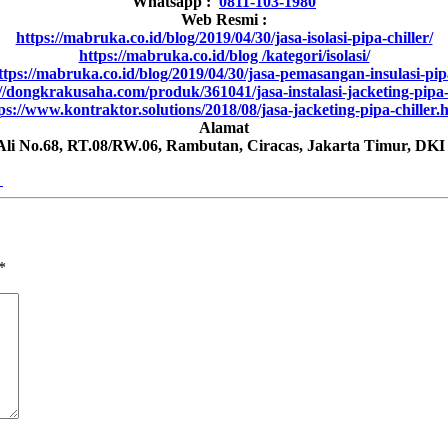
Whatsapp :
0811-103-1980
Web Resmi :
https://mabruka.co.id/blog/2019/04/30/jasa-isolasi-pipa-chiller/
https://mabruka.co.id/blog /kategori/isolasi/
ttps://mabruka.co.id/blog/2019/04/30/jasa-pemasangan-insulasi-pip
://dongkrakusaha.com/produk/361041/jasa-instalasi-jacketing-pipa
ps://www.kontraktor.solutions/2018/08/jasa-jacketing-pipa-chiller.
Alamat
 Ali No.68, RT.08/RW.06, Rambutan, Ciracas, Jakarta Timur, DKI
→
*