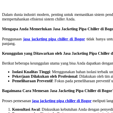
Dalam dunia industri modern, penting untuk memastikan sistem pendi
mempertahankan efisiensi sistem chiller Anda.
Mengapa Anda Memerlukan
Jasa Jacketing Pipa Chiller di Bog
Penggunaan
jasa jacketing pipa chiller di Bogor
tidak hanya untu
panjang.
Keunggulan yang Ditawarkan oleh
Jasa Jacketing Pipa Chiller 
Berikut beberapa keunggulan utama yang bisa Anda dapatkan deng
Isolasi Kualitas Tinggi
: Menggunakan bahan isolasi terbaik un
Pekerjaan Dilakukan oleh Profesional
: Dilakukan oleh tim a
Pemeliharaan Preventif
: Fokus pada pemeliharaan preventif u
Bagaimana Cara Memesan
Jasa Jacketing Pipa Chiller di Bogor
Proses pemesanan
jasa jacketing pipa chiller di Bogor
meliputi lan
Konsultasi Awal
: Diskusikan kebutuhan Anda dengan penyedia 