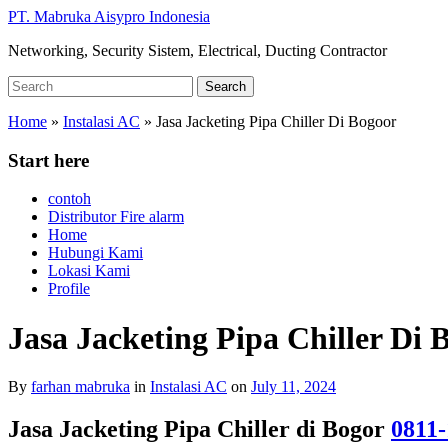
Skip
PT. Mabruka Aisypro Indonesia
to
Networking, Security Sistem, Electrical, Ducting Contractor
main
content
Search
Search
for:
Home
»
Instalasi AC
»
Jasa Jacketing Pipa Chiller Di Bogoor
Start here
contoh
Distributor Fire alarm
Home
Hubungi Kami
Lokasi Kami
Profile
Jasa Jacketing Pipa Chiller Di 
By
farhan mabruka
in
Instalasi AC
on
July 11, 2024
Jasa Jacketing Pipa Chiller di Bogor
0811-