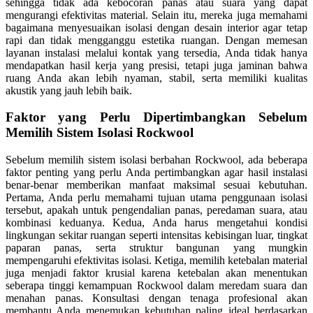
sehingga tidak ada kebocoran panas atau suara yang dapat
mengurangi efektivitas material. Selain itu, mereka juga memahami
bagaimana menyesuaikan isolasi dengan desain interior agar tetap
rapi dan tidak mengganggu estetika ruangan. Dengan memesan
layanan instalasi melalui kontak yang tersedia, Anda tidak hanya
mendapatkan hasil kerja yang presisi, tetapi juga jaminan bahwa
ruang Anda akan lebih nyaman, stabil, serta memiliki kualitas
akustik yang jauh lebih baik.
Faktor yang Perlu Dipertimbangkan Sebelum
Memilih Sistem Isolasi Rockwool
Sebelum memilih sistem isolasi berbahan Rockwool, ada beberapa
faktor penting yang perlu Anda pertimbangkan agar hasil instalasi
benar-benar memberikan manfaat maksimal sesuai kebutuhan.
Pertama, Anda perlu memahami tujuan utama penggunaan isolasi
tersebut, apakah untuk pengendalian panas, peredaman suara, atau
kombinasi keduanya. Kedua, Anda harus mengetahui kondisi
lingkungan sekitar ruangan seperti intensitas kebisingan luar, tingkat
paparan panas, serta struktur bangunan yang mungkin
mempengaruhi efektivitas isolasi. Ketiga, memilih ketebalan material
juga menjadi faktor krusial karena ketebalan akan menentukan
seberapa tinggi kemampuan Rockwool dalam meredam suara dan
menahan panas. Konsultasi dengan tenaga profesional akan
membantu Anda menemukan kebutuhan paling ideal berdasarkan