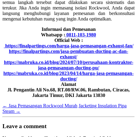
semua langkah tersebut dapat dilakukan secara sistematis dan
terukur. Jika Anda ingin memasang isolasi Rockwool, Anda dapat
langsung menghubungi layanan pemesanan dan berkonsultasi
mengenai kebutuhan ruang yang ingin Anda optimalkan.
Informasi dan Pemesanan
Whatsapp :
0811-103-1980
Official Web :
https://finalpartings.com/harga-jasa-pemasangan-exhaust-fan/
https://finalpartings.com/jasa-pembuatan-ducting-ac-dan-
exhaust/
https://mabruka.co.id/blog/2024/07/10/perusahaan-kontraktor-
jasa-pemasangan-ducting-pu/
https://mabruka.co.id/blog/2023/04/14/harga-jasa-pemasangan-
ducting/
Alamat
Jl. Pengantin Ali No.68, RT.08/RW.06, Rambutan, Ciracas,
Jakarta Timur, DKI Jakarta 13830
←
Jasa Pemasangan Rockwool Murah
Jacketing Insulation Pipa
Steam
→
Leave a comment