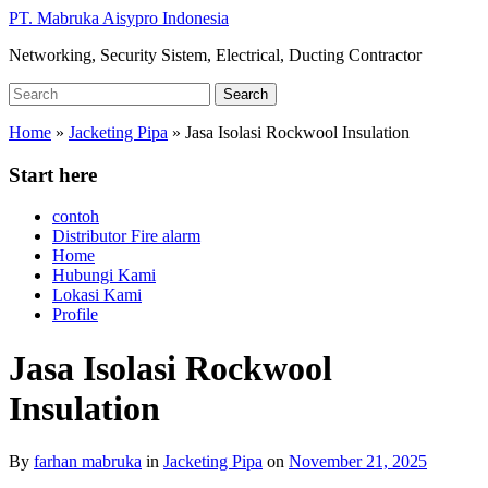
Skip
PT. Mabruka Aisypro Indonesia
to
Networking, Security Sistem, Electrical, Ducting Contractor
main
content
Search
Search
for:
Home
»
Jacketing Pipa
»
Jasa Isolasi Rockwool Insulation
Start here
contoh
Distributor Fire alarm
Home
Hubungi Kami
Lokasi Kami
Profile
Jasa Isolasi Rockwool
Insulation
By
farhan mabruka
in
Jacketing Pipa
on
November 21, 2025