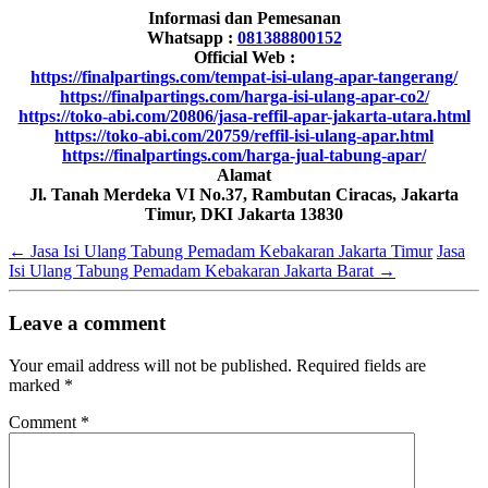
Informasi dan Pemesanan
Whatsapp :
081388800152
Official Web :
https://finalpartings.com/tempat-isi-ulang-apar-tangerang/
https://finalpartings.com/harga-isi-ulang-apar-co2/
https://toko-abi.com/20806/jasa-reffil-apar-jakarta-utara.html
https://toko-abi.com/20759/reffil-isi-ulang-apar.html
https://finalpartings.com/harga-jual-tabung-apar/
Alamat
Jl. Tanah Merdeka VI No.37, Rambutan Ciracas, Jakarta
Timur, DKI Jakarta 13830
←
Jasa Isi Ulang Tabung Pemadam Kebakaran Jakarta Timur
Jasa
Isi Ulang Tabung Pemadam Kebakaran Jakarta Barat
→
Leave a comment
Your email address will not be published.
Required fields are
marked
*
Comment
*