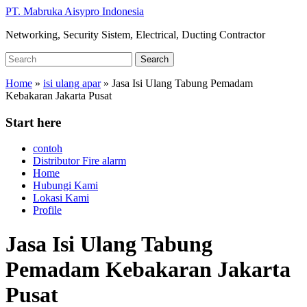
Skip
PT. Mabruka Aisypro Indonesia
to
Networking, Security Sistem, Electrical, Ducting Contractor
main
content
Search
Search
for:
Home
»
isi ulang apar
»
Jasa Isi Ulang Tabung Pemadam
Kebakaran Jakarta Pusat
Start here
contoh
Distributor Fire alarm
Home
Hubungi Kami
Lokasi Kami
Profile
Jasa Isi Ulang Tabung
Pemadam Kebakaran Jakarta
Pusat