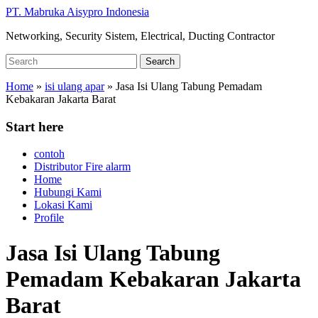
Skip
PT. Mabruka Aisypro Indonesia
to
Networking, Security Sistem, Electrical, Ducting Contractor
main
content
Search
Search
for:
Home
»
isi ulang apar
»
Jasa Isi Ulang Tabung Pemadam
Kebakaran Jakarta Barat
Start here
contoh
Distributor Fire alarm
Home
Hubungi Kami
Lokasi Kami
Profile
Jasa Isi Ulang Tabung
Pemadam Kebakaran Jakarta
Barat