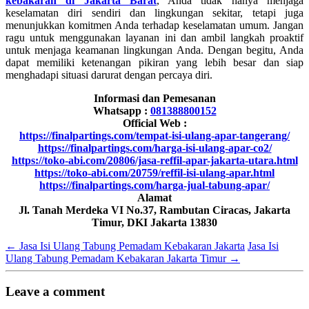
kebakaran di Jakarta Barat
, Anda tidak hanya menjaga
keselamatan diri sendiri dan lingkungan sekitar, tetapi juga
menunjukkan komitmen Anda terhadap keselamatan umum. Jangan
ragu untuk menggunakan layanan ini dan ambil langkah proaktif
untuk menjaga keamanan lingkungan Anda. Dengan begitu, Anda
dapat memiliki ketenangan pikiran yang lebih besar dan siap
menghadapi situasi darurat dengan percaya diri.
Informasi dan Pemesanan
Whatsapp :
081388800152
Official Web :
https://finalpartings.com/tempat-isi-ulang-apar-tangerang/
https://finalpartings.com/harga-isi-ulang-apar-co2/
https://toko-abi.com/20806/jasa-reffil-apar-jakarta-utara.html
https://toko-abi.com/20759/reffil-isi-ulang-apar.html
https://finalpartings.com/harga-jual-tabung-apar/
Alamat
Jl. Tanah Merdeka VI No.37, Rambutan Ciracas, Jakarta
Timur, DKI Jakarta 13830
←
Jasa Isi Ulang Tabung Pemadam Kebakaran Jakarta
Jasa Isi
Ulang Tabung Pemadam Kebakaran Jakarta Timur
→
Leave a comment