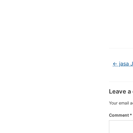
←
jasa J
Leave a
Your email a
Comment
*