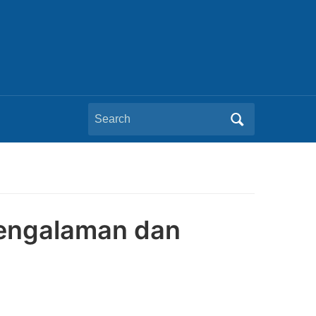
Search
for:
rpengalaman dan