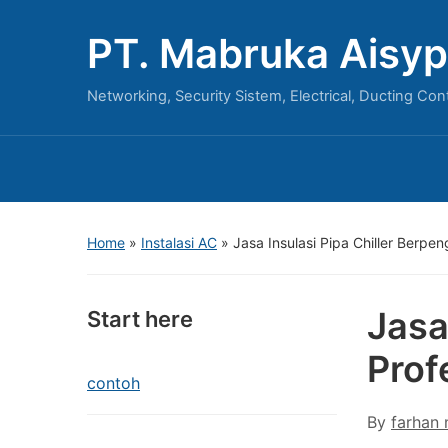
PT. Mabruka Aisyp
Networking, Security Sistem, Electrical, Ducting Con
Home
»
Instalasi AC
»
Jasa Insulasi Pipa Chiller Berpe
Jasa
Start here
Prof
contoh
By
farhan