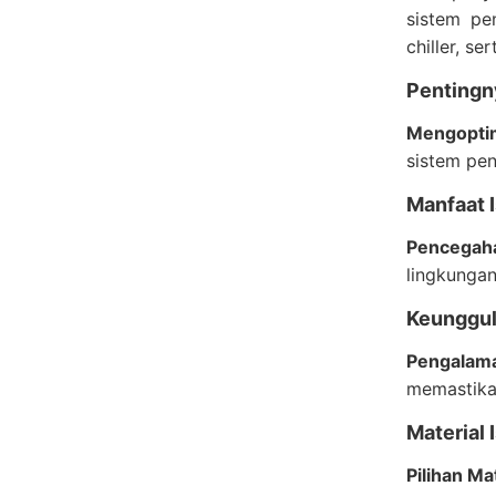
sistem pe
chiller, s
Pentingny
Mengoptim
sistem pen
Manfaat I
Pencegah
lingkungan
Keunggu
Pengalam
memastikan
Material 
Pilihan Ma