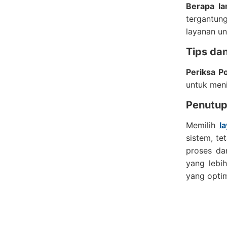
Berapa la
tergantun
layanan un
Tips dan
Periksa P
untuk meni
Penutup:
Memilih
l
sistem, t
proses da
yang lebi
yang optim