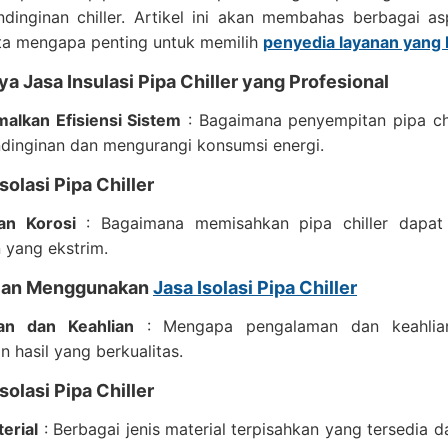
ndinginan chiller. Artikel ini akan membahas berbagai 
erta mengapa penting untuk memilih
penyedia layanan yang 
a Jasa Insulasi Pipa Chiller yang Profesional
alkan Efisiensi Sistem
: Bagaimana penyempitan pipa chi
dinginan dan mengurangi konsumsi energi.
solasi Pipa Chiller
an Korosi
: Bagaimana memisahkan pipa chiller dapat m
 yang ekstrim.
lan Menggunakan
Jasa Isolasi Pipa Chiller
an dan Keahlian
: Mengapa pengalaman dan keahlian
 hasil yang berkualitas.
Isolasi Pipa Chiller
terial
: Berbagai jenis material terpisahkan yang tersedia d