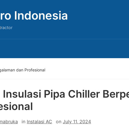
ro Indonesia
tractor
ngalaman dan Profesional
 Insulasi Pipa Chiller Be
esional
 mabruka
in
Instalasi AC
on
July 11, 2024