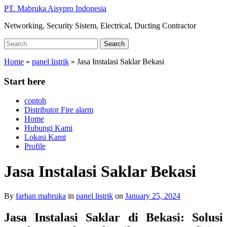
Skip
PT. Mabruka Aisypro Indonesia
to
Networking, Security Sistem, Electrical, Ducting Contractor
main
content
Search
Search
for:
Home
»
panel listrik
»
Jasa Instalasi Saklar Bekasi
Start here
contoh
Distributor Fire alarm
Home
Hubungi Kami
Lokasi Kami
Profile
Jasa Instalasi Saklar Bekasi
By
farhan mabruka
in
panel listrik
on
January 25, 2024
Jasa Instalasi Saklar di Bekasi: Solusi