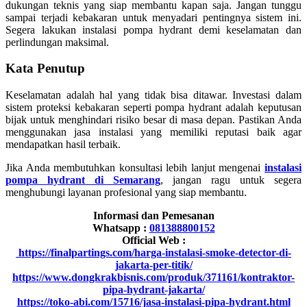
dukungan teknis yang siap membantu kapan saja. Jangan tunggu
sampai terjadi kebakaran untuk menyadari pentingnya sistem ini.
Segera lakukan instalasi pompa hydrant demi keselamatan dan
perlindungan maksimal.
Kata Penutup
Keselamatan adalah hal yang tidak bisa ditawar. Investasi dalam
sistem proteksi kebakaran seperti pompa hydrant adalah keputusan
bijak untuk menghindari risiko besar di masa depan. Pastikan Anda
menggunakan jasa instalasi yang memiliki reputasi baik agar
mendapatkan hasil terbaik.
Jika Anda membutuhkan konsultasi lebih lanjut mengenai
instalasi
pompa hydrant di Semarang
, jangan ragu untuk segera
menghubungi layanan profesional yang siap membantu.
Informasi dan Pemesanan
Whatsapp :
081388800152
Official Web :
https://finalpartings.com/harga-instalasi-smoke-detector-di-
jakarta-per-titik/
https://www.dongkrakbisnis.com/produk/371161/kontraktor-
pipa-hydrant-jakarta/
https://toko-abi.com/15716/jasa-instalasi-pipa-hydrant.html