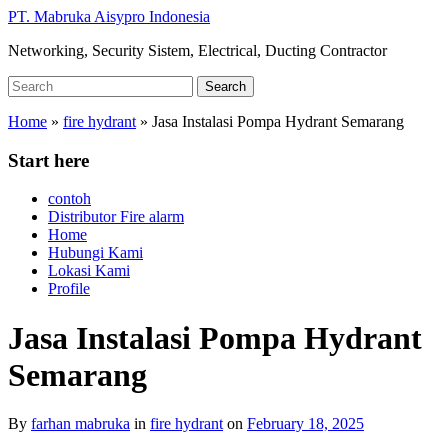
Skip
PT. Mabruka Aisypro Indonesia
to
Networking, Security Sistem, Electrical, Ducting Contractor
main
content
Search
Search
for:
Home
»
fire hydrant
»
Jasa Instalasi Pompa Hydrant Semarang
Start here
contoh
Distributor Fire alarm
Home
Hubungi Kami
Lokasi Kami
Profile
Jasa Instalasi Pompa Hydrant
Semarang
By
farhan mabruka
in
fire hydrant
on
February 18, 2025