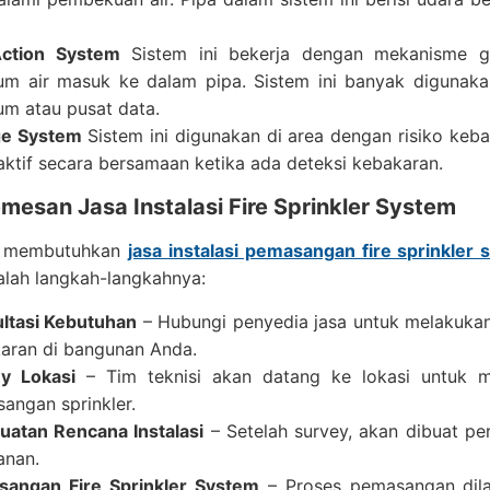
Action System
Sistem ini bekerja dengan mekanisme g
um air masuk ke dalam pipa. Sistem ini banyak digunak
m atau pusat data.
ge System
Sistem ini digunakan di area dengan risiko keba
aktif secara bersamaan ketika ada deteksi kebakaran.
mesan Jasa Instalasi Fire Sprinkler System
a membutuhkan
jasa instalasi pemasangan fire sprinkler
alah langkah-langkahnya:
ltasi Kebutuhan
– Hubungi penyedia jasa untuk melakukan
aran di bangunan Anda.
y Lokasi
– Tim teknisi akan datang ke lokasi untuk m
angan sprinkler.
atan Rencana Instalasi
– Setelah survey, akan dibuat pe
nan.
angan Fire Sprinkler System
– Proses pemasangan dila