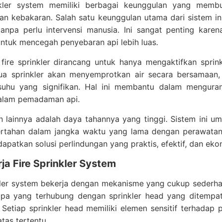
nkler system memiliki berbagai keunggulan yang memb
gan kebakaran. Salah satu keunggulan utama dari sistem 
anpa perlu intervensi manusia. Ini sangat penting karen
ntuk mencegah penyebaran api lebih luas.
, fire sprinkler dirancang untuk hanya mengaktifkan spri
ua sprinkler akan menyemprotkan air secara bersamaan
suhu yang signifikan. Hal ini membantu dalam menguran
dalam pemadaman api.
 lainnya adalah daya tahannya yang tinggi. Sistem ini um
tahan dalam jangka waktu yang lama dengan perawatan ya
patkan solusi perlindungan yang praktis, efektif, dan eko
ja Fire Sprinkler System
kler system bekerja dengan mekanisme yang cukup sederhana
pipa yang terhubung dengan sprinkler head yang ditempat
 Setiap sprinkler head memiliki elemen sensitif terhada
as tertentu.