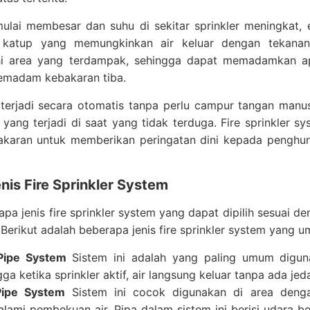
mulai membesar dan suhu di sekitar sprinkler meningkat,
atup yang memungkinkan air keluar dengan tekanan t
 area yang terdampak, sehingga dapat memadamkan api
emadam kebakaran tiba.
 terjadi secara otomatis tanpa perlu campur tangan manu
yang terjadi di saat yang tidak terduga. Fire sprinkler s
akaran untuk memberikan peringatan dini kepada penghu
nis Fire Sprinkler System
pa jenis fire sprinkler system yang dapat dipilih sesuai 
. Berikut adalah beberapa jenis fire sprinkler system yang
Pipe System
Sistem ini adalah yang paling umum digunaka
ga ketika sprinkler aktif, air langsung keluar tanpa ada jed
Pipe System
Sistem ini cocok digunakan di area denga
lami pembekuan air. Pipa dalam sistem ini berisi udara be