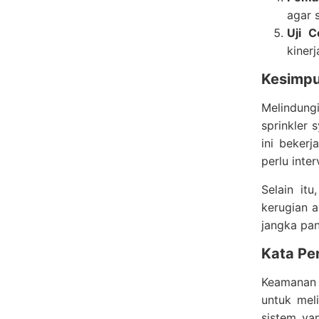
agar 
Uji 
kiner
Kesimpu
Melindung
sprinkler
ini beker
perlu inte
Selain it
kerugian a
jangka pan
Kata Pe
Keamanan d
untuk mel
sistem ya