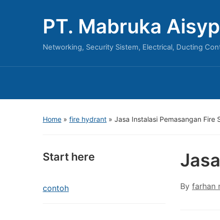
PT. Mabruka Aisyp
Networking, Security Sistem, Electrical, Ducting Con
Home
»
fire hydrant
»
Jasa Instalasi Pemasangan Fire 
Jasa
Start here
By
farhan
contoh