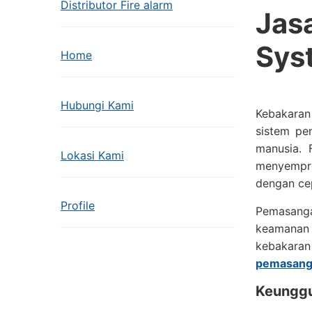
Distributor Fire alarm
Jas
Sys
Home
Hubungi Kami
Kebakaran
sistem pem
manusia. 
Lokasi Kami
menyempro
dengan cep
Profile
Pemasangan
keamanan 
kebakaran
pemasanga
Keunggu