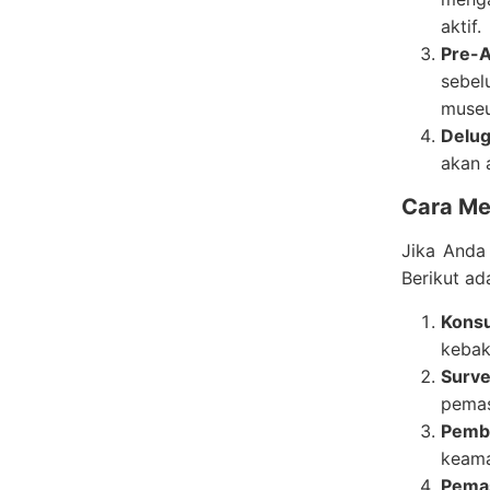
aktif.
Pre-
sebel
museu
Delu
akan 
Cara Me
Jika And
Berikut ad
Konsu
kebak
Surve
pemas
Pembu
keama
Pemas