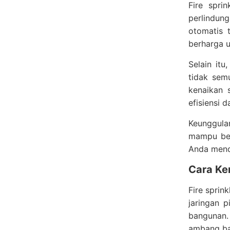
Fire spri
perlindun
otomatis t
berharga u
Selain itu
tidak sem
kenaikan 
efisiensi 
Keunggulan
mampu ber
Anda menda
Cara Ker
Fire sprin
jaringan 
bangunan.
ambang bat