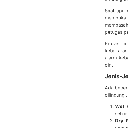
Saat api 
membuka k
membasahi
petugas p
Proses ini
kebakaran 
alarm keb
diri.
Jenis-Je
Ada bebera
dilindungi
Wet 
sehing
Dry 
menga