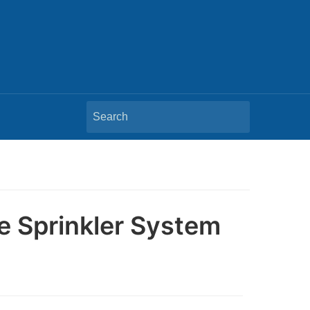
Search
for:
e Sprinkler System