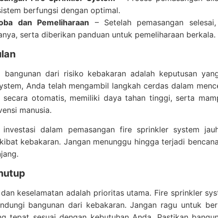
sistem berfungsi dengan optimal.
Coba dan Pemeliharaan
– Setelah pemasangan selesai,
janya, serta diberikan panduan untuk pemeliharaan berkala.
lan
i bangunan dari risiko kebakaran adalah keputusan yan
 system, Anda telah mengambil langkah cerdas dalam menc
ja secara otomatis, memiliki daya tahan tinggi, serta m
rvensi manusia.
u, investasi dalam pemasangan fire sprinkler system ja
kibat kebakaran. Jangan menunggu hingga terjadi bencana,
jang.
nutup
an keselamatan adalah prioritas utama. Fire sprinkler sys
indungi bangunan dari kebakaran. Jangan ragu untuk ber
ng tepat sesuai dengan kebutuhan Anda. Pastikan bangun