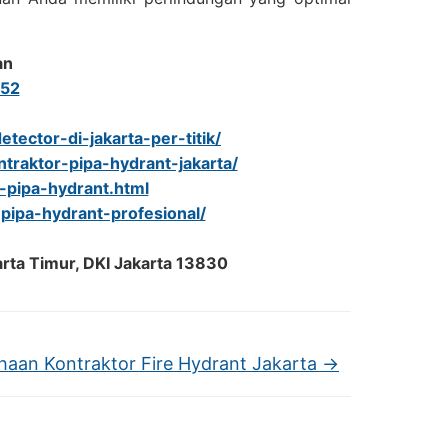
an
52
tector-di-jakarta-per-titik/
traktor-pipa-hydrant-jakarta/
i-pipa-hydrant.html
-pipa-hydrant-profesional/
arta Timur, DKI Jakarta 13830
haan Kontraktor Fire Hydrant Jakarta
→