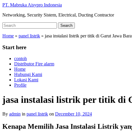
Skip
PT. Mabruka Aisypro Indonesia
to
Networking, Security Sistem, Electrical, Ducting Contractor
main
content
Search
Search
for:
Home
»
panel listrik
»
jasa instalasi listrik per titik di Garut Jawa Bara
Start here
contoh
Distributor Fire alarm
Home
Hubungi Kami
Lokasi Kami
Profile
jasa instalasi listrik per titik 
By
admin
in
panel listrik
on
December 10, 2024
Kenapa Memilih Jasa Instalasi Listrik yan