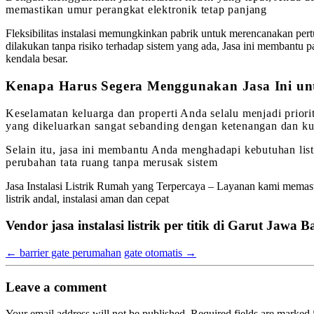
memastikan umur perangkat elektronik tetap panjang
Fleksibilitas instalasi memungkinkan pabrik untuk merencanakan pert
dilakukan tanpa risiko terhadap sistem yang ada, Jasa ini membantu p
kendala besar.
Kenapa Harus Segera Menggunakan Jasa Ini un
Keselamatan keluarga dan properti Anda selalu menjadi priorit
yang dikeluarkan sangat sebanding dengan ketenangan dan ku
Selain itu, jasa ini membantu Anda menghadapi kebutuhan lis
perubahan tata ruang tanpa merusak sistem
Jasa Instalasi Listrik Rumah yang Terpercaya – Layanan kami memastikan
listrik andal, instalasi aman dan cepat
Vendor jasa instalasi listrik per titik di Garut Jawa B
←
barrier gate perumahan
gate otomatis
→
Leave a comment
Your email address will not be published.
Required fields are marked