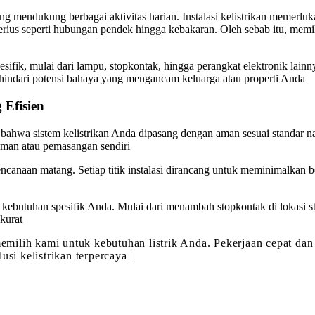
ang mendukung berbagai aktivitas harian. Instalasi kelistrikan meme
erius seperti hubungan pendek hingga kebakaran. Oleh sebab itu, memil
sifik, mulai dari lampu, stopkontak, hingga perangkat elektronik lain
ghindari potensi bahaya yang mengancam keluarga atau properti Anda
g Efisien
kan bahwa sistem kelistrikan Anda dipasang dengan aman sesuai standar
laman atau pemasangan sendiri
rencanaan matang. Setiap titik instalasi dirancang untuk meminimalka
butuhan spesifik Anda. Mulai dari menambah stopkontak di lokasi stra
kurat
memilih kami untuk kebutuhan listrik Anda. Pekerjaan cepat dan 
lusi kelistrikan terpercaya |