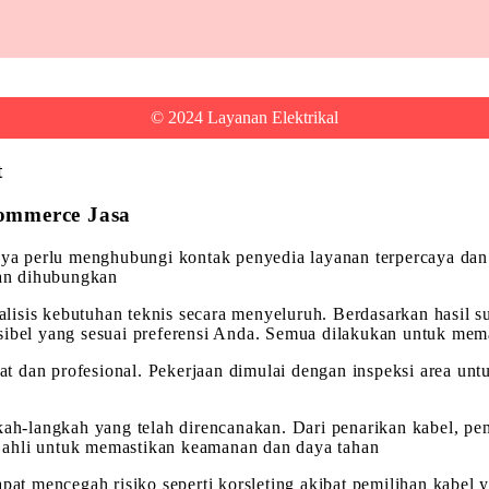
© 2024 Layanan Elektrikal
t
commerce Jasa
anya perlu menghubungi kontak penyedia layanan terpercaya dan
kan dihubungkan
isis kebutuhan teknis secara menyeluruh. Berdasarkan hasil s
sibel yang sesuai preferensi Anda. Semua dilakukan untuk mema
pat dan profesional. Pekerjaan dimulai dengan inspeksi area unt
kah-langkah yang telah direncanakan. Dari penarikan kabel, pen
ga ahli untuk memastikan keamanan dan daya tahan
pat mencegah risiko seperti korsleting akibat pemilihan kabel 