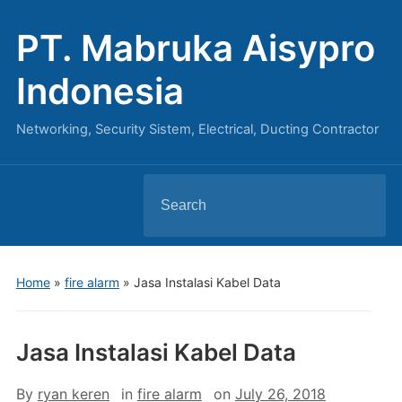
PT. Mabruka Aisypro
Indonesia
Networking, Security Sistem, Electrical, Ducting Contractor
Search
for:
Home
»
fire alarm
»
Jasa Instalasi Kabel Data
Jasa Instalasi Kabel Data
By
ryan keren
in
fire alarm
on
July 26, 2018