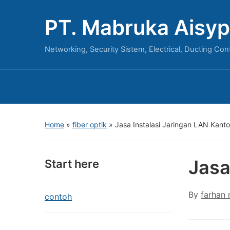
PT. Mabruka Aisyp
Networking, Security Sistem, Electrical, Ducting Con
Home
»
fiber optik
»
Jasa Instalasi Jaringan LAN Kanto
Jasa
Start here
By
farhan
contoh