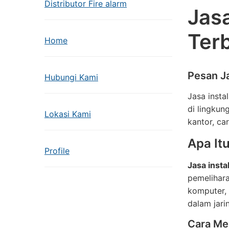
Distributor Fire alarm
Jasa
Terb
Home
Pesan Ja
Hubungi Kami
Jasa insta
di lingkun
Lokasi Kami
kantor, ca
Apa It
Profile
Jasa insta
pemelihara
komputer, 
dalam jari
Cara Me