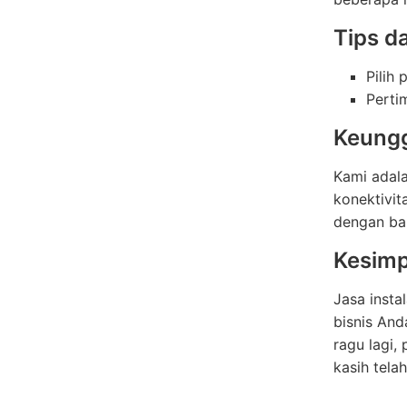
Tips d
Pilih
Perti
Keungg
Kami adala
konektivit
dengan bai
Kesimp
Jasa insta
bisnis And
ragu lagi,
kasih tela