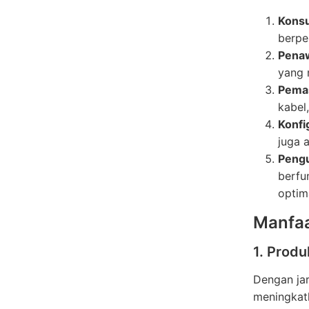
Konsu
berpe
Pena
yang 
Pemas
kabel
Konfi
juga 
Pengu
berfu
optim
Manfaa
1. Produ
Dengan jar
meningkatk