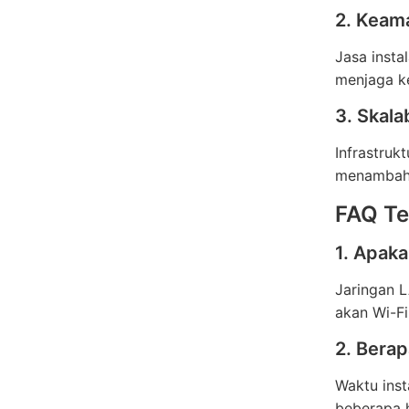
2. Keam
Jasa inst
menjaga ke
3. Skalab
Infrastru
menambahk
FAQ Te
1. Apaka
Jaringan L
akan Wi-Fi
2. Berap
Waktu inst
beberapa h