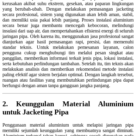
kerusakan akibat suhu ekstrem, gesekan, atau paparan lingkungan
yang berubah-ubah. Dengan melakukan pemasangan jacketing
secara profesional, sistem yang digunakan akan lebih aman, stabil,
dan memiliki usia pakai lebih panjang. Proses instalasi aluminium
secara benar juga membantu mencegah kebocoran, melindungi
insulasi dari uap air, dan mempertahankan efisiensi energi di seluruh
jaringan pipa. Oleh karena itu, menggunakan jasa profesional sangat
dianjurkan agar hasil pemasangan rapi, presisi, dan memenuhi
standar teknis. Untuk melakukan pemesanan layanan, calon
pengguna cukup menghubungi tim melalui pesan singkat atau
panggilan, memberikan informasi terkait jenis pipa, lokasi instalasi,
serta kebutuhan perlindungan tambahan. Setelah itu, tim teknis akan
melakukan analisis dan memberikan rekomendasi metode instalasi
paling efektif agar sistem berjalan optimal. Dengan langkah tersebut,
ruangan atau fasilitas yang membutuhkan perlindungan pipa dapat
berfungsi dengan aman tanpa gangguan jangka panjang.
2. Keunggulan Material Aluminium
untuk Jacketing Pipa
Penggunaan material aluminium untuk melapisi jaringan pipa
memiliki sejumlah keunggulan yang membuatnya sangat diminati.
Aluminium terkenal tahan korosi, sehingga cocok digunakan pada