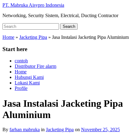
Skip
PT. Mabruka Aisypro Indonesia
to
Networking, Security Sistem, Electrical, Ducting Contractor
main
content
Search
Search
for:
Home
»
Jacketing Pipa
»
Jasa Instalasi Jacketing Pipa Aluminium
Start here
contoh
Distributor Fire alarm
Home
Hubungi Kami
Lokasi Kami
Profile
Jasa Instalasi Jacketing Pipa
Aluminium
By
farhan mabruka
in
Jacketing Pipa
on
November 25, 2025