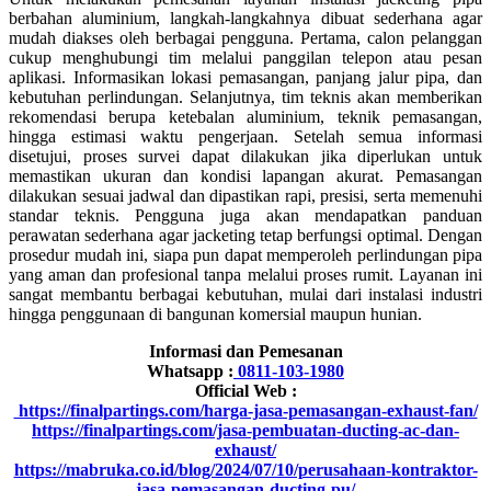
berbahan aluminium, langkah-langkahnya dibuat sederhana agar
mudah diakses oleh berbagai pengguna. Pertama, calon pelanggan
cukup menghubungi tim melalui panggilan telepon atau pesan
aplikasi. Informasikan lokasi pemasangan, panjang jalur pipa, dan
kebutuhan perlindungan. Selanjutnya, tim teknis akan memberikan
rekomendasi berupa ketebalan aluminium, teknik pemasangan,
hingga estimasi waktu pengerjaan. Setelah semua informasi
disetujui, proses survei dapat dilakukan jika diperlukan untuk
memastikan ukuran dan kondisi lapangan akurat. Pemasangan
dilakukan sesuai jadwal dan dipastikan rapi, presisi, serta memenuhi
standar teknis. Pengguna juga akan mendapatkan panduan
perawatan sederhana agar jacketing tetap berfungsi optimal. Dengan
prosedur mudah ini, siapa pun dapat memperoleh perlindungan pipa
yang aman dan profesional tanpa melalui proses rumit. Layanan ini
sangat membantu berbagai kebutuhan, mulai dari instalasi industri
hingga penggunaan di bangunan komersial maupun hunian.
Informasi dan Pemesanan
Whatsapp :
0811-103-1980
Official Web :
https://finalpartings.com/harga-jasa-pemasangan-exhaust-fan/
https://finalpartings.com/jasa-pembuatan-ducting-ac-dan-
exhaust/
https://mabruka.co.id/blog/2024/07/10/perusahaan-kontraktor-
jasa-pemasangan-ducting-pu/