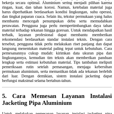
bekerja secara optimal. Aluminium sering menjadi pilihan karena
ringan, kuat, dan tahan korosi. Namun, ketebalan material juga
harus diperhatikan berdasarkan kondisi lingkungan, suhu operasi,
dan tingkat paparan cuaca. Selain itu, tekstur permukaan yang halus
membantu mencegah penumpukan debu serta memudahkan
perawatan. Pengguna juga perlu mempertimbangkan daya tahan
material terhadap tekanan hingga goresan. Untuk mendapatkan hasil
terbaik, layanan profesional dapat membantu memberikan
rekomendasi berdasarkan standar instalasi teknis. Dengan cara
tersebut, pengguna tidak perlu melakukan riset panjang dan dapat
langsung menentukan material paling tepat untuk kebutuhan. Cara
pemesanannya cukup mudah: kirimkan data ukuran pipa dan
lingkungannya, kemudian tim teknis akan memberikan panduan
lengkap serta estimasi kebutuhan material. Tips tambahan meliputi
pemeriksaan rutin setelah pemasangan, menjaga kebersihan
permukaan aluminium, serta memastikan tidak ada tekanan berlebih
dari luar. Dengan demikian, sistem instalasi jacketing dapat
berfungsi maksimal selama bertahun-tahun.
5. Cara Memesan Layanan Instalasi
Jacketing Pipa Aluminium
Untuk melakukan pemesanan layanan instalasi jacketing pipa