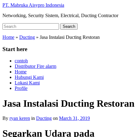
Skip
PT. Mabruka Aisypro Indonesia
to
Networking, Security Sistem, Electrical, Ducting Contractor
main
content
Search
Search
for:
Home
»
Ducting
»
Jasa Instalasi Ducting Restoran
Start here
contoh
Distributor Fire alarm
Home
Hubungi Kami
Lokasi Kami
Profile
Jasa Instalasi Ducting Restoran
By
ryan keren
in
Ducting
on
March 31, 2019
Segarkan Udara pada