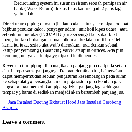
Recirculating system ini susunan sistem sebuah pemipaan air
balik ( Water Return) di klasifikasikan menjadi 2 jenis lagi
yaitu ialah:
Direct return piping di mana jikalau pada suatu system pipa terdapat
bejibun penukar kalor , penyegar udara , unit koil kipas udara , atau
sebuah unit induksi (FCU/ AHU), maka sangat lah sukar buat
mengatur keseimbangan sebuah aliran air kedalam unit itu. Oleh
karna itu juga, setiap alat wajib dilengkapi juga dengan sebuah
katup penyeimbang ( Balancing valve) ataupun orifices. Ada pun
keuntungan nya ialah pipa yg dipakai lebih pendek.
Reverse return piping di mana jikalau panjang pipa daripada setiap
alat hampir sama panjangnya. Dengan demikian itu, hal tersebut
dapat mempermudah sebuah pengaturan keseimbangan pada aliran
ke setiap alat yg bersangkutan dan juga sistem pipa kembali gak
langsung juga memerlukan pipa yg lebih panjang lagi sehingga
tempat yg harus di sediakan menjadi akan bertambah panjang jua.
←
Jasa Instalasi Ducting Exhaust Hood
Jasa Instalasi Cerobong
Asap
→
Leave a comment