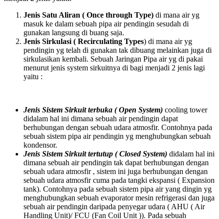
Jenis Satu Aliran ( Once through Type)
di mana air yg
masuk ke dalam sebuah pipa air pendingin sesudah di
gunakan langsung di buang saja.
Jenis Sirkulasi ( Recirculating Types
) di mana air yg
pendingin yg telah di gunakan tak dibuang melainkan juga di
sirkulasikan kembali. Sebuah Jaringan Pipa air yg di pakai
menurut jenis system sirkuitnya di bagi menjadi 2 jenis lagi
yaitu :
Jenis Sistem Sirkuit terbuka ( Open System)
cooling tower
didalam hal ini dimana sebuah air pendingin dapat
berhubungan dengan sebuah udara atmosfir. Contohnya pada
sebuah sistem pipa air pendingin yg menghubungkan sebuah
kondensor.
Jenis Sistem Sirkuit tertutup ( Closed System)
didalam hal ini
dimana sebuah air pendingin tak dapat berhubungan dengan
sebuah udara atmosfir , sistem ini juga berhubungan dengan
sebuah udara atmosfir cuma pada tangki ekspansi ( Expansion
tank). Contohnya pada sebuah sistem pipa air yang dingin yg
menghubungkan sebuah evaporator mesin refrigerasi dan juga
sebuah air pendingin daripada penyegar udara ( AHU ( Air
Handling Unit)/ FCU (Fan Coil Unit )). Pada sebuah