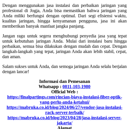
Dengan menggunakan jasa instalasi dan perbaikan jaringan yang
profesional di Jogja, Anda bisa memastikan bahwa jaringan yang
Anda miliki berfungsi dengan optimal. Dari segi efisiensi waktu,
kualitas jaringan, hingga kenyamanan pengguna, jasa ini akan
memberikan banyak manfaat jangka panjang.
Jangan ragu untuk segera menghubungi penyedia jasa yang tepat
untuk kebutuhan jaringan Anda. Mulai dari instalasi baru hingga
perbaikan, semua bisa dilakukan dengan mudah dan cepat. Dengan
langkah-langkah yang tepat, jaringan Anda akan lebih stabil, cepat,
dan aman.
Salam sukses untuk Anda, dan semoga jaringan Anda selalu berjalan
dengan lancar!
Informasi dan Pemesanan
Whatsapp :
0811-103-1980
Official Web :
https://finalpartings.com/rincian-biaya-instalasi-fiber-optik-
yang-perlu-anda-ketahui/
https://mabruka.co.id/blog/2024/06/27/vendor-jasa-instalasi-
rack-server-terbaik/
https://mabruka.co.id/blog/2023/04/28/jasa-instalasi-server-
jakarta/
Alamat