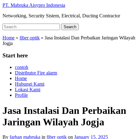
Skip
PT. Mabruka Aisypro Indonesia
to
Networking, Security Sistem, Electrical, Ducting Contractor
main
content
Search
Search
for:
Home
»
fiber optik
»
Jasa Instalasi Dan Perbaikan Jaringan Wilayah
Jogja
Start here
contoh
Distributor Fire alarm
Home
Hubungi Kami
Lokasi Kami
Profile
Jasa Instalasi Dan Perbaikan
Jaringan Wilayah Jogja
By
farhan mabruka
in
fiber optik
on
January 15, 2025