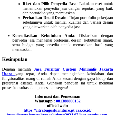
Riset dan Pilih Penyedia Jasa
: Lakukan riset untuk
menemukan penyedia jasa dengan reputasi yang baik
dan portofolio yang memuaskan.
Perhatikan Detail Desain
: Tinjau portofolio pekerjaan
sebelumnya untuk menilai kualitas dan variasi desain
yang ditawarkan oleh penyedia jasa.
Konsultasikan Kebutuhan Anda
: Diskusikan dengan
penyedia jasa mengenai preferensi desain, kebutuhan ruang,
serta budget yang tersedia untuk memastikan hasil yang
memuaskan.
Kesimpulan
Dengan memilih
Jasa Furnitur Custom Minimalis Jakarta
Utara
yang tepat, Anda dapat meningkatkan keindahan dan
fungsionalitas ruang di rumah Anda sesuai dengan gaya hidup dan
preferensi estetika Anda. Gunakan panduan ini untuk memulai
proses konsultasi dan pemesanan segera!
Informasi dan Pemesanan
Whatsapp :
081388800152
official web:
https://citrabagusfurniture.pt-cas.co.id/
https://www.kontraktor.solutions/2024/07/jasa-pembuatan-