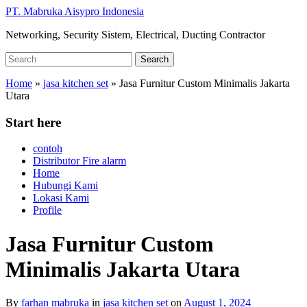
Skip
PT. Mabruka Aisypro Indonesia
to
Networking, Security Sistem, Electrical, Ducting Contractor
main
content
Search
Search
for:
Home
»
jasa kitchen set
»
Jasa Furnitur Custom Minimalis Jakarta
Utara
Start here
contoh
Distributor Fire alarm
Home
Hubungi Kami
Lokasi Kami
Profile
Jasa Furnitur Custom
Minimalis Jakarta Utara
By
farhan mabruka
in
jasa kitchen set
on
August 1, 2024