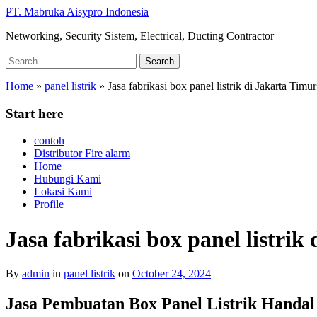
Skip
PT. Mabruka Aisypro Indonesia
to
Networking, Security Sistem, Electrical, Ducting Contractor
main
content
Search
Search
for:
Home
»
panel listrik
»
Jasa fabrikasi box panel listrik di Jakarta T
Start here
contoh
Distributor Fire alarm
Home
Hubungi Kami
Lokasi Kami
Profile
Jasa fabrikasi box panel listr
By
admin
in
panel listrik
on
October 24, 2024
Jasa Pembuatan Box Panel Listrik Handa