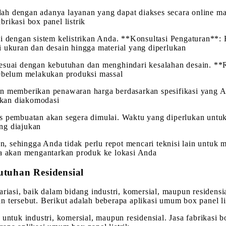
mudah dengan adanya layanan yang dapat diakses secara online m
rikasi box panel listrik
ai dengan sistem kelistrikan Anda. **Konsultasi Pengaturan**:
i ukuran dan desain hingga material yang diperlukan
esuai dengan kebutuhan dan menghindari kesalahan desain. **R
sebelum melakukan produksi massal
an memberikan penawaran harga berdasarkan spesifikasi yang A
akan diakomodasi
s pembuatan akan segera dimulai. Waktu yang diperlukan untuk
ng diajukan
 sehingga Anda tidak perlu repot mencari teknisi lain untuk 
sa akan mengantarkan produk ke lokasi Anda
utuhan Residensial
iasi, baik dalam bidang industri, komersial, maupun residensial
 tersebut. Berikut adalah beberapa aplikasi umum box panel li
 untuk industri, komersial, maupun residensial. Jasa fabrikas