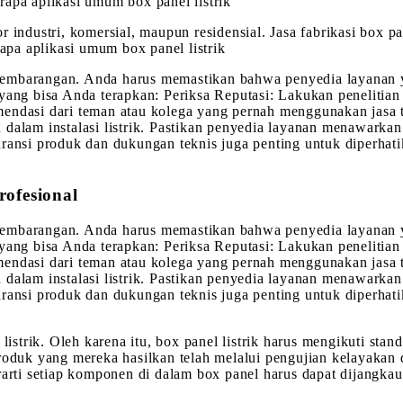
rapa aplikasi umum box panel listrik
r industri, komersial, maupun residensial. Jasa fabrikasi box p
rapa aplikasi umum box panel listrik
eh sembarangan. Anda harus memastikan bahwa penyedia layanan 
yang bisa Anda terapkan: Periksa Reputasi: Lakukan penelitian
ndasi dari teman atau kolega yang pernah menggunakan jasa ter
alam instalasi listrik. Pastikan penyedia layanan menawarkan b
aransi produk dan dukungan teknis juga penting untuk diperhat
rofesional
eh sembarangan. Anda harus memastikan bahwa penyedia layanan 
yang bisa Anda terapkan: Periksa Reputasi: Lakukan penelitian
ndasi dari teman atau kolega yang pernah menggunakan jasa ter
alam instalasi listrik. Pastikan penyedia layanan menawarkan b
aransi produk dan dukungan teknis juga penting untuk diperhat
listrik. Oleh karena itu, box panel listrik harus mengikuti stan
roduk yang mereka hasilkan telah melalui pengujian kelayakan d
erarti setiap komponen di dalam box panel harus dapat dijangk