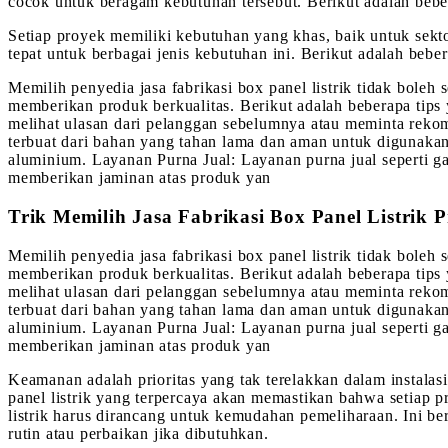
cocok untuk beragam kebutuhan tersebut. Berikut adalah bebe
Setiap proyek memiliki kebutuhan yang khas, baik untuk sekto
tepat untuk berbagai jenis kebutuhan ini. Berikut adalah bebe
Memilih penyedia jasa fabrikasi box panel listrik tidak bol
memberikan produk berkualitas. Berikut adalah beberapa tips 
melihat ulasan dari pelanggan sebelumnya atau meminta rekome
terbuat dari bahan yang tahan lama dan aman untuk digunakan d
aluminium. Layanan Purna Jual: Layanan purna jual seperti g
memberikan jaminan atas produk yan
Trik Memilih Jasa Fabrikasi Box Panel Listrik P
Memilih penyedia jasa fabrikasi box panel listrik tidak bol
memberikan produk berkualitas. Berikut adalah beberapa tips 
melihat ulasan dari pelanggan sebelumnya atau meminta rekome
terbuat dari bahan yang tahan lama dan aman untuk digunakan d
aluminium. Layanan Purna Jual: Layanan purna jual seperti g
memberikan jaminan atas produk yan
Keamanan adalah prioritas yang tak terelakkan dalam instalasi 
panel listrik yang terpercaya akan memastikan bahwa setiap p
listrik harus dirancang untuk kemudahan pemeliharaan. Ini b
rutin atau perbaikan jika dibutuhkan.