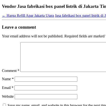
Vendor Jasa fabrikasi box panel listrik di Jakarta
←
Harga Refill Apar Jakarta Utara
Jasa fabrikasi box panel listrik d
Leave a comment
Your email address will not be published.
Required fields are marked
Comment
*
Name
*
Email
*
Website
Save my name, email, and website in this browser for the next ti