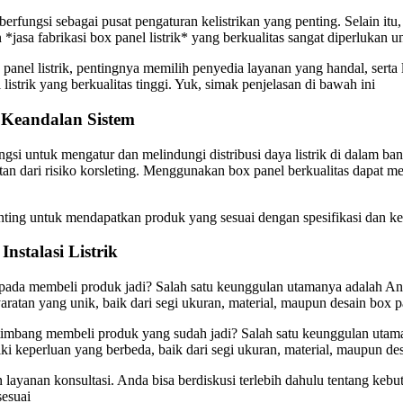
berfungsi sebagai pusat pengaturan kelistrikan yang penting. Selain it
asa fabrikasi box panel listrik* yang berkualitas sangat diperlukan u
x panel listrik, pentingnya memilih penyedia layanan yang handal, sert
istrik yang berkualitas tinggi. Yuk, simak penjelasan di bawah ini
k Keandalan Sistem
ungsi untuk mengatur dan melindungi distribusi daya listrik di dalam ba
atan dari risiko korsleting. Menggunakan box panel berkualitas dapat
nting untuk mendapatkan produk yang sesuai dengan spesifikasi dan kebu
nstalasi Listrik
aripada membeli produk jadi? Salah satu keunggulan utamanya adalah A
yaratan yang unik, baik dari segi ukuran, material, maupun desain box pa
ketimbang membeli produk yang sudah jadi? Salah satu keunggulan ut
iki keperluan yang berbeda, baik dari segi ukuran, material, maupun de
n layanan konsultasi. Anda bisa berdiskusi terlebih dahulu tentang kebu
sesuai