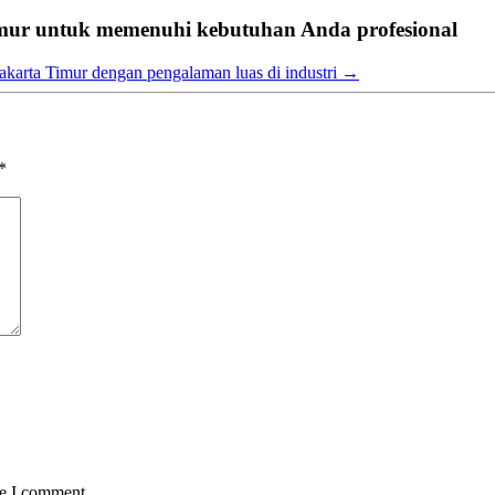
 Timur untuk memenuhi kebutuhan Anda profesional
i Jakarta Timur dengan pengalaman luas di industri
→
*
me I comment.