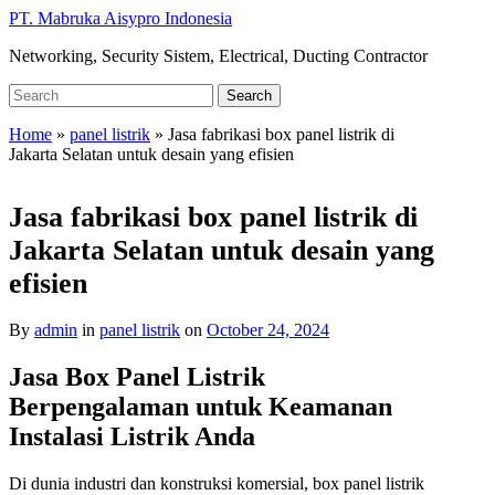
Skip
PT. Mabruka Aisypro Indonesia
to
Networking, Security Sistem, Electrical, Ducting Contractor
main
content
Search
Search
for:
Home
»
panel listrik
»
Jasa fabrikasi box panel listrik di
Jakarta Selatan untuk desain yang efisien
Jasa fabrikasi box panel listrik di
Jakarta Selatan untuk desain yang
efisien
By
admin
in
panel listrik
on
October 24, 2024
Jasa Box Panel Listrik
Berpengalaman untuk Keamanan
Instalasi Listrik Anda
Di dunia industri dan konstruksi komersial, box panel listrik