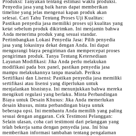
Produksi: Tanyakan tentang estimasi waktu produksi.
Penyedia jasa yang baik harus dapat memberikan
timeline yang jelas mengenai kapan produk akan
selesai. Cari Tahu Tentang Proses Uji Kualitas:
Pastikan penyedia jasa memiliki proses uji kualitas yang
ketat sebelum produk dikirimkan. Ini menjamin bahwa
Anda menerima produk yang sesuai standar.
Pertimbangkan Lokasi Penyedia Jasa: Pilih penyedia
jasa yang lokasinya dekat dengan Anda. Ini dapat
mengurangi biaya pengiriman dan mempercepat proses
pengiriman produk. Tanya Tentang Ketersediaan
Layanan Modifikasi: Jika Anda perlu melakukan
modifikasi pada box panel, pastikan penyedia jasa
mampu melakukannya tanpa masalah. Periksa
Sertifikasi dan Lisensi: Pastikan penyedia jasa memiliki
sertifikasi atau lisensi yang diperlukan untuk
menjalankan bisnisnya. Ini menunjukkan bahwa mereka
mengikuti regulasi yang berlaku. Minta Perbandingan
Biaya untuk Desain Khusus: Jika Anda memerlukan
desain khusus, minta perbandingan biaya untuk
beberapa opsi. Ini membantu Anda memilih yang paling
sesuai dengan anggaran. Cek Testimoni Pelanggan:
Selain ulasan, coba cari testimoni dari pelanggan yang
telah bekerja sama dengan penyedia jasa. Ini bisa
memberikan informasi tambahan tentang pengalaman