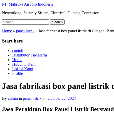
Skip
PT. Mabruka Aisypro Indonesia
to
Networking, Security Sistem, Electrical, Ducting Contractor
main
content
Search
Search
for:
Home
»
panel listrik
»
Jasa fabrikasi box panel listrik di Cilegon, B
Start here
contoh
Distributor Fire alarm
Home
Hubungi Kami
Lokasi Kami
Profile
Jasa fabrikasi box panel listri
By
admin
in
panel listrik
on
October 22, 2024
Jasa Perakitan Box Panel Listrik Berstan