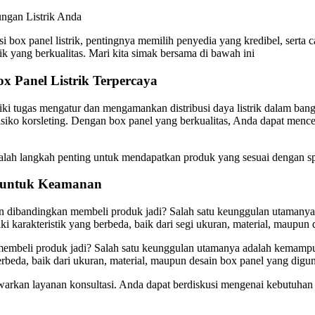
ungan Listrik Anda
i box panel listrik, pentingnya memilih penyedia yang kredibel, serta
k yang berkualitas. Mari kita simak bersama di bawah ini
x Panel Listrik Terpercaya
iliki tugas mengatur dan mengamankan distribusi daya listrik dalam bang
risiko korsleting. Dengan box panel yang berkualitas, Anda dapat mence
alah langkah penting untuk mendapatkan produk yang sesuai dengan spesi
ik untuk Keamanan
kan dibandingkan membeli produk jadi? Salah satu keunggulan utaman
ki karakteristik yang berbeda, baik dari segi ukuran, material, maupun d
ada membeli produk jadi? Salah satu keunggulan utamanya adalah kema
 berbeda, baik dari ukuran, material, maupun desain box panel yang dig
arkan layanan konsultasi. Anda dapat berdiskusi mengenai kebutuhan s