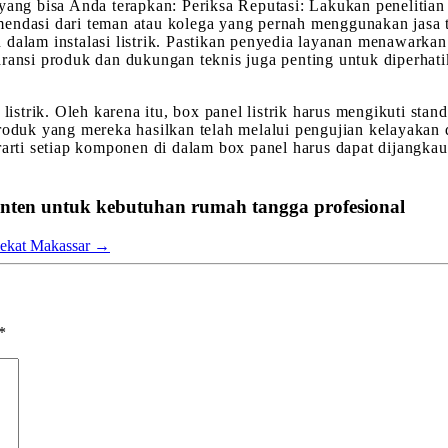
yang bisa Anda terapkan: Periksa Reputasi: Lakukan penelitian
ndasi dari teman atau kolega yang pernah menggunakan jasa ter
alam instalasi listrik. Pastikan penyedia layanan menawarkan b
aransi produk dan dukungan teknis juga penting untuk diperhat
listrik. Oleh karena itu, box panel listrik harus mengikuti stan
roduk yang mereka hasilkan telah melalui pengujian kelayakan d
erarti setiap komponen di dalam box panel harus dapat dijangk
 Banten untuk kebutuhan rumah tangga profesional
dekat Makassar
→
*