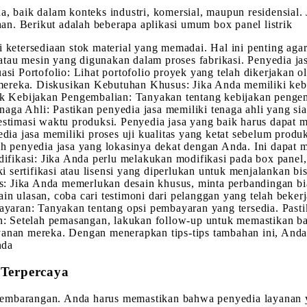
, baik dalam konteks industri, komersial, maupun residensial. J
n. Berikut adalah beberapa aplikasi umum box panel listrik
i ketersediaan stok material yang memadai. Hal ini penting aga
atau mesin yang digunakan dalam proses fabrikasi. Penyedia j
uasi Portofolio: Lihat portofolio proyek yang telah dikerjakan
ereka. Diskusikan Kebutuhan Khusus: Jika Anda memiliki kebu
Kebijakan Pengembalian: Tanyakan tentang kebijakan pengemba
aga Ahli: Pastikan penyedia jasa memiliki tenaga ahli yang si
 estimasi waktu produksi. Penyedia jasa yang baik harus dapat
yedia jasa memiliki proses uji kualitas yang ketat sebelum pr
lih penyedia jasa yang lokasinya dekat dengan Anda. Ini dapat
fikasi: Jika Anda perlu melakukan modifikasi pada box panel
iki sertifikasi atau lisensi yang diperlukan untuk menjalankan
s: Jika Anda memerlukan desain khusus, minta perbandingan b
in ulasan, coba cari testimoni dari pelanggan yang telah beker
yaran: Tanyakan tentang opsi pembayaran yang tersedia. Pasti
: Setelah pemasangan, lakukan follow-up untuk memastikan ba
yanan mereka. Dengan menerapkan tips-tips tambahan ini, Anda 
nda
 Terpercaya
eh sembarangan. Anda harus memastikan bahwa penyedia layanan 