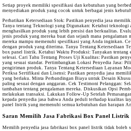
Setiap proyek memiliki spesifikasi dan kebutuhan yang berbeda
menyediakan produk yang cocok untuk berbagai jenis kebutuha
Perhatikan Ketersediaan Stok: Pastikan penyedia jasa memilik
Tanya tentang Teknologi yang Digunakan: Ketahui teknologi 
menghasilkan produk yang lebih presisi dan berkualitas. Eval
jenis produk yang mereka buat dan sejauh mana pengalaman m
mereka mampu memenuhi spesifikasi yang Anda inginkan. Cek 
dengan produk yang diterima. Tanya Tentang Ketersediaan Ten
box panel listrik. Ketahui Waktu Produksi: Tanyakan tentang
selesai. Cari Tahu Tentang Proses Uji Kualitas: Pastikan pen
yang sesuai standar. Pertimbangkan Lokasi Penyedia Jasa: Pi
pengiriman produk. Tanya Tentang Ketersediaan Layanan Modi
Periksa Sertifikasi dan Lisensi: Pastikan penyedia jasa memil
yang berlaku. Minta Perbandingan Biaya untuk Desain Khusu
paling sesuai dengan anggaran. Cek Testimoni Pelanggan: Sela
tambahan tentang pengalaman mereka. Diskusikan Opsi Pemba
melakukan transaksi. Lakukan Follow-Up Setelah Pemasangan
kepada penyedia jasa bahwa Anda peduli terhadap kualitas la
panel listrik yang memenuhi semua kebutuhan dan harapan A
Saran Memilih Jasa Fabrikasi Box Panel Listrik
Memilih penyedia jasa fabrikasi box panel listrik tidak bol