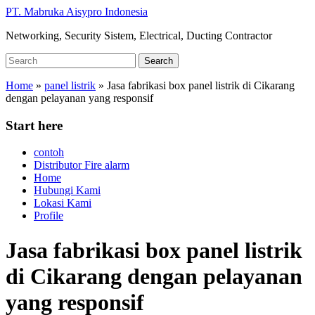
Skip
PT. Mabruka Aisypro Indonesia
to
Networking, Security Sistem, Electrical, Ducting Contractor
main
content
Search
Search
for:
Home
»
panel listrik
»
Jasa fabrikasi box panel listrik di Cikarang
dengan pelayanan yang responsif
Start here
contoh
Distributor Fire alarm
Home
Hubungi Kami
Lokasi Kami
Profile
Jasa fabrikasi box panel listrik
di Cikarang dengan pelayanan
yang responsif