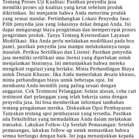
Tentang Proses Uji Kualitas: Pastikan penyedia jasa
memiliki proses uji kualitas yang ketat sebelum produk
dikirimkan. Ini menjamin bahwa Anda menerima produk
yang sesuai standar. Pertimbangkan Lokasi Penyedia Jasa:
Pilih penyedia jasa yang lokasinya dekat dengan Anda. Ini
dapat mengurangi biaya pengiriman dan mempercepat proses
pengiriman produk. Tanya Tentang Ketersediaan Layanan
Modifikasi: Jika Anda perlu melakukan modifikasi pada box
panel, pastikan penyedia jasa mampu melakukannya tanpa
masalah. Periksa Sertifikasi dan Lisensi: Pastikan penyedia
jasa memiliki sertifikasi atau lisensi yang diperlukan untuk
menjalankan bisnisnya. Ini menunjukkan bahwa mereka
mengikuti regulasi yang berlaku. Minta Perbandingan Biaya
untuk Desain Khusus: Jika Anda memerlukan desain khusus,
minta perbandingan biaya untuk beberapa opsi. Ini
membantu Anda memilih yang paling sesuai dengan
anggaran. Cek Testimoni Pelanggan: Selain ulasan, coba cari
testimoni dari pelanggan yang telah bekerja sama dengan
penyedia jasa. Ini bisa memberikan informasi tambahan
tentang pengalaman mereka. Diskusikan Opsi Pembayaran:
Tanyakan tentang opsi pembayaran yang tersedia. Pastikan
ada fleksibilitas yang memudahkan Anda dalam melakukan
transaksi. Lakukan Follow-Up Setelah Pemasangan: Setelah
pemasangan, lakukan follow-up untuk memastikan bahwa
semua berfungsi dengan baik. Ini juga menunjukkan kepada