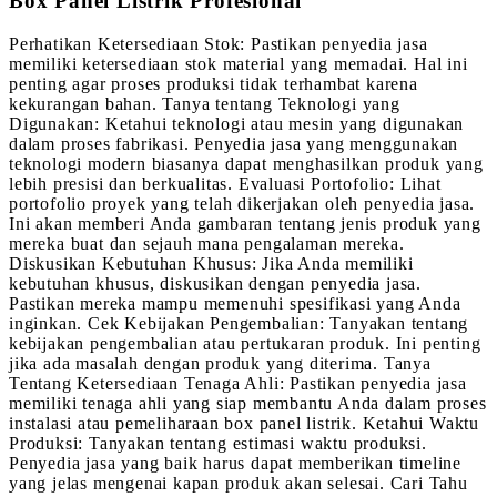
Box Panel Listrik Profesional
Perhatikan Ketersediaan Stok: Pastikan penyedia jasa
memiliki ketersediaan stok material yang memadai. Hal ini
penting agar proses produksi tidak terhambat karena
kekurangan bahan. Tanya tentang Teknologi yang
Digunakan: Ketahui teknologi atau mesin yang digunakan
dalam proses fabrikasi. Penyedia jasa yang menggunakan
teknologi modern biasanya dapat menghasilkan produk yang
lebih presisi dan berkualitas. Evaluasi Portofolio: Lihat
portofolio proyek yang telah dikerjakan oleh penyedia jasa.
Ini akan memberi Anda gambaran tentang jenis produk yang
mereka buat dan sejauh mana pengalaman mereka.
Diskusikan Kebutuhan Khusus: Jika Anda memiliki
kebutuhan khusus, diskusikan dengan penyedia jasa.
Pastikan mereka mampu memenuhi spesifikasi yang Anda
inginkan. Cek Kebijakan Pengembalian: Tanyakan tentang
kebijakan pengembalian atau pertukaran produk. Ini penting
jika ada masalah dengan produk yang diterima. Tanya
Tentang Ketersediaan Tenaga Ahli: Pastikan penyedia jasa
memiliki tenaga ahli yang siap membantu Anda dalam proses
instalasi atau pemeliharaan box panel listrik. Ketahui Waktu
Produksi: Tanyakan tentang estimasi waktu produksi.
Penyedia jasa yang baik harus dapat memberikan timeline
yang jelas mengenai kapan produk akan selesai. Cari Tahu