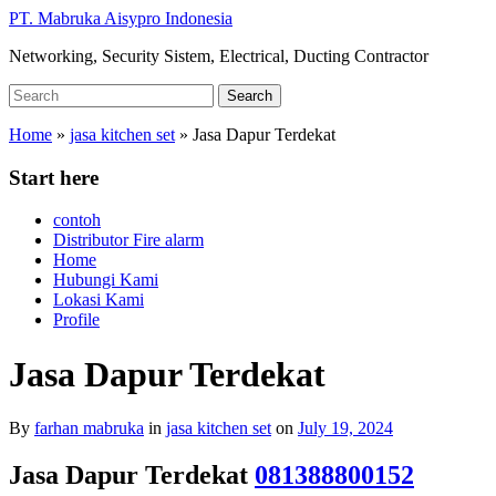
Skip
PT. Mabruka Aisypro Indonesia
to
Networking, Security Sistem, Electrical, Ducting Contractor
main
content
Search
Search
for:
Home
»
jasa kitchen set
»
Jasa Dapur Terdekat
Start here
contoh
Distributor Fire alarm
Home
Hubungi Kami
Lokasi Kami
Profile
Jasa Dapur Terdekat
By
farhan mabruka
in
jasa kitchen set
on
July 19, 2024
Jasa Dapur Terdekat
081388800152