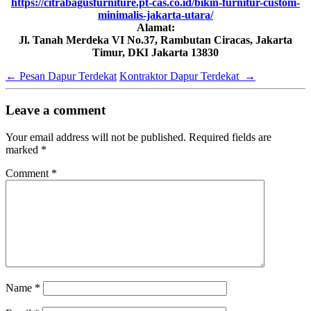
https://citrabagusfurniture.pt-cas.co.id/bikin-furnitur-custom-
minimalis-jakarta-utara/
Alamat:
Jl. Tanah Merdeka VI No.37, Rambutan Ciracas, Jakarta
Timur, DKI Jakarta 13830
←
Pesan Dapur Terdekat
Kontraktor Dapur Terdekat
→
Leave a comment
Your email address will not be published.
Required fields are
marked
*
Comment
*
Name
*