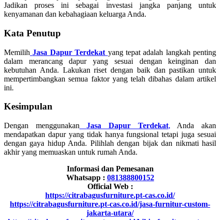
Jadikan proses ini sebagai investasi jangka panjang untuk
kenyamanan dan kebahagiaan keluarga Anda.
Kata Penutup
Memilih
Jasa Dapur Terdekat
yang tepat adalah langkah penting
dalam merancang dapur yang sesuai dengan keinginan dan
kebutuhan Anda. Lakukan riset dengan baik dan pastikan untuk
mempertimbangkan semua faktor yang telah dibahas dalam artikel
ini.
Kesimpulan
Dengan menggunakan
Jasa Dapur Terdekat
,
Anda akan
mendapatkan dapur yang tidak hanya fungsional tetapi juga sesuai
dengan gaya hidup Anda. Pilihlah dengan bijak dan nikmati hasil
akhir yang memuaskan untuk rumah Anda.
Informasi dan Pemesanan
Whatsapp :
081388800152
Official Web :
https://citrabagusfurniture.pt-cas.co.id/
https://citrabagusfurniture.pt-cas.co.id/jasa-furnitur-custom-
jakarta-utara/