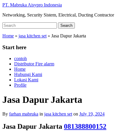
Skip
PT. Mabruka Aisypro Indonesia
to
Networking, Security Sistem, Electrical, Ducting Contractor
main
content
Search
Search
for:
Home
»
jasa kitchen set
»
Jasa Dapur Jakarta
Start here
contoh
Distributor Fire alarm
Home
Hubungi Kami
Lokasi Kami
Profile
Jasa Dapur Jakarta
By
farhan mabruka
in
jasa kitchen set
on
July 19, 2024
Jasa Dapur Jakarta
081388800152