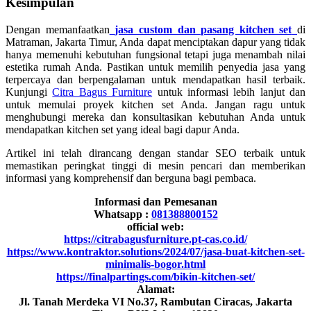
Kesimpulan
Dengan memanfaatkan
jasa custom dan pasang kitchen set
di
Matraman, Jakarta Timur, Anda dapat menciptakan dapur yang tidak
hanya memenuhi kebutuhan fungsional tetapi juga menambah nilai
estetika rumah Anda. Pastikan untuk memilih penyedia jasa yang
terpercaya dan berpengalaman untuk mendapatkan hasil terbaik.
Kunjungi
Citra Bagus Furniture
untuk informasi lebih lanjut dan
untuk memulai proyek kitchen set Anda. Jangan ragu untuk
menghubungi mereka dan konsultasikan kebutuhan Anda untuk
mendapatkan kitchen set yang ideal bagi dapur Anda.
Artikel ini telah dirancang dengan standar SEO terbaik untuk
memastikan peringkat tinggi di mesin pencari dan memberikan
informasi yang komprehensif dan berguna bagi pembaca.
Informasi dan Pemesanan
Whatsapp :
081388800152
official web:
https://citrabagusfurniture.pt-cas.co.id/
https://www.kontraktor.solutions/2024/07/jasa-buat-kitchen-set-
minimalis-bogor.html
https://finalpartings.com/bikin-kitchen-set/
Alamat:
Jl. Tanah Merdeka VI No.37, Rambutan Ciracas, Jakarta