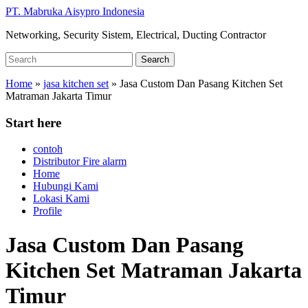
Skip
PT. Mabruka Aisypro Indonesia
to
Networking, Security Sistem, Electrical, Ducting Contractor
main
content
Search
Search
for:
Home
»
jasa kitchen set
»
Jasa Custom Dan Pasang Kitchen Set
Matraman Jakarta Timur
Start here
contoh
Distributor Fire alarm
Home
Hubungi Kami
Lokasi Kami
Profile
Jasa Custom Dan Pasang
Kitchen Set Matraman Jakarta
Timur