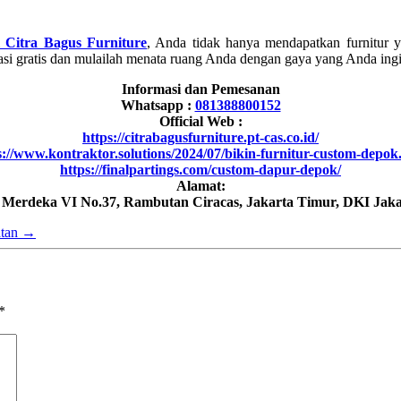
Citra Bagus Furniture
, Anda tidak hanya mendapatkan furnitur y
si gratis dan mulailah menata ruang Anda dengan gaya yang Anda ing
Informasi dan Pemesanan
Whatsapp :
081388800152
Official Web :
https://citrabagusfurniture.pt-cas.co.id/
s://www.kontraktor.solutions/2024/07/bikin-furnitur-custom-depok
https://finalpartings.com/custom-dapur-depok/
Alamat:
h Merdeka VI No.37, Rambutan Ciracas, Jakarta Timur, DKI Jaka
atan
→
*