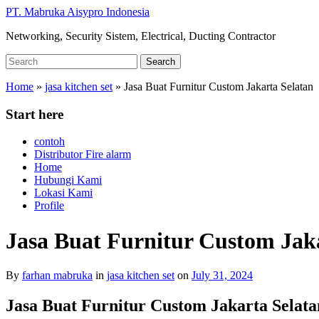
Skip
PT. Mabruka Aisypro Indonesia
to
Networking, Security Sistem, Electrical, Ducting Contractor
main
content
Search
Search
for:
Home
»
jasa kitchen set
»
Jasa Buat Furnitur Custom Jakarta Selatan
Start here
contoh
Distributor Fire alarm
Home
Hubungi Kami
Lokasi Kami
Profile
Jasa Buat Furnitur Custom Jak
By
farhan mabruka
in
jasa kitchen set
on
July 31, 2024
Jasa Buat Furnitur Custom Jakarta Selat