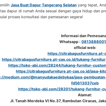
milih
Jasa Buat Dapur Tangerang Selatan
yang tepat, An
itas dapur di rumah Anda sesuai dengan gaya hidup dan pr
ulai proses konsultasi dan pemesanan segera!
Informasi dan Pemesan
Whatsapp :
0813888001
official web:
https://citrabagusfurniture.pt-c
https://citrabagusfurniture.pt-cas.co.id/tukang-furnitu
https://toko-abi.com/28244/tukang-furnitur-custom
https://citrabagusfurniture.pt-cas.co.id/jasa-ki
s://medium.com/@manyudakaedebykaa/jasa-pembuatan-f
fd5613037ceb
https://toko-abi.com/28201/tukang-furnitur-c
Alamat:
Jl. Tanah Merdeka VI No.37, Rambutan Ciracas, Jak