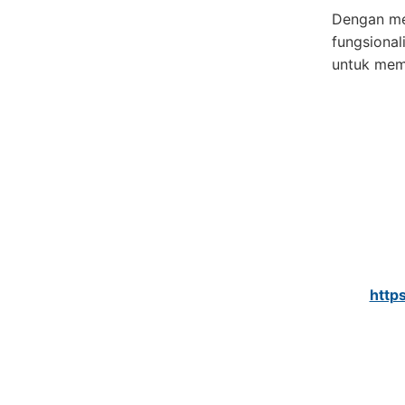
Dengan me
fungsional
untuk mem
http