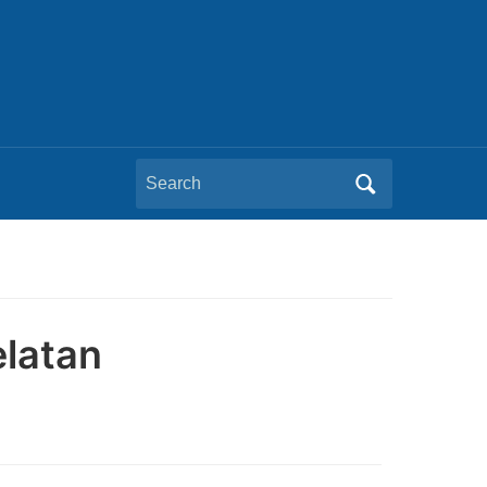
Search
for:
latan