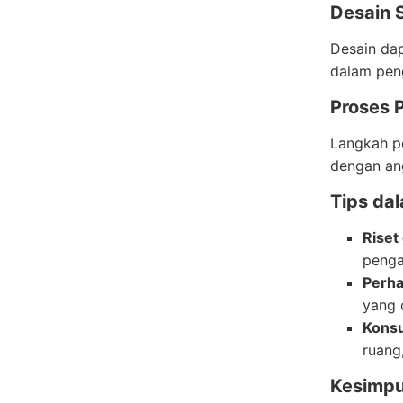
Desain 
Desain dap
dalam peng
Proses 
Langkah pe
dengan an
Tips da
Riset
penga
Perha
yang 
Konsu
ruang
Kesimpu