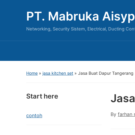
PT. Mabruka Aisyp
Networking, Security Sistem, Electrical, Ducting Con
Home
»
jasa kitchen set
»
Jasa Buat Dapur Tangerang 
Jasa
Start here
By
farhan
contoh