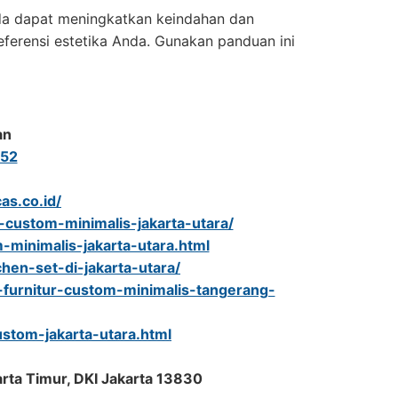
da dapat meningkatkan keindahan dan
eferensi estetika Anda. Gunakan panduan ini
an
52
as.co.id/
r-custom-minimalis-jakarta-utara/
-minimalis-jakarta-utara.html
tchen-set-di-jakarta-utara/
urnitur-custom-minimalis-tangerang-
ustom-jakarta-utara.html
arta Timur, DKI Jakarta 13830