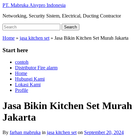
Skip
PT. Mabruka Aisypro Indonesia
to
Networking, Security Sistem, Electrical, Ducting Contractor
main
content
Search
Search
for:
Home
»
jasa kitchen set
»
Jasa Bikin Kitchen Set Murah Jakarta
Start here
contoh
Distributor Fire alarm
Home
Hubungi Kami
Lokasi Kami
Profile
Jasa Bikin Kitchen Set Murah
Jakarta
By
farhan mabruka
in
jasa kitchen set
on
September 20, 2024