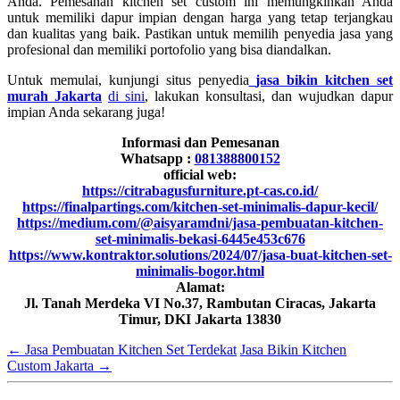
Anda. Pemesanan kitchen set custom ini memungkinkan Anda
untuk memiliki dapur impian dengan harga yang tetap terjangkau
dan kualitas yang baik. Pastikan untuk memilih penyedia jasa yang
profesional dan memiliki portofolio yang bisa diandalkan.
Untuk memulai, kunjungi situs penyedia
jasa bikin kitchen set
murah Jakarta
di sini
, lakukan konsultasi, dan wujudkan dapur
impian Anda sekarang juga!
Informasi dan Pemesanan
Whatsapp :
081388800152
official web:
https://citrabagusfurniture.pt-cas.co.id/
https://finalpartings.com/kitchen-set-minimalis-dapur-kecil/
https://medium.com/@aisyaramdni/jasa-pembuatan-kitchen-
set-minimalis-bekasi-6445e453c676
https://www.kontraktor.solutions/2024/07/jasa-buat-kitchen-set-
minimalis-bogor.html
Alamat:
Jl. Tanah Merdeka VI No.37, Rambutan Ciracas, Jakarta
Timur, DKI Jakarta 13830
←
Jasa Pembuatan Kitchen Set Terdekat
Jasa Bikin Kitchen
Custom Jakarta
→